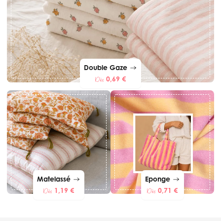
Double Gaze
0,69 €
Dès
Matelassé
Eponge
1,19 €
0,71 €
Dès
Dès