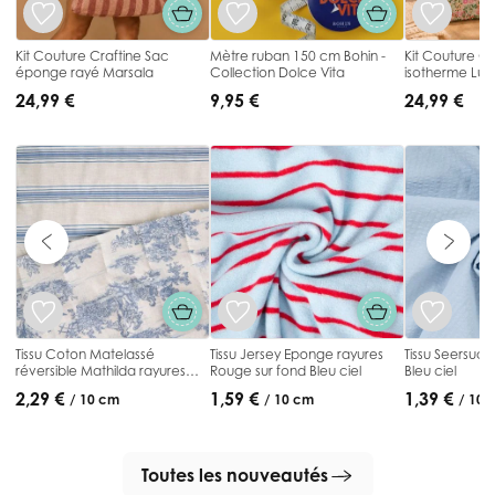
Kit Couture Craftine Sac
Mètre ruban 150 cm Bohin -
Kit Couture Cr
éponge rayé Marsala
Collection Dolce Vita
isotherme Lun
24,99 €
9,95 €
24,99 €
Tissu Coton Matelassé
Tissu Jersey Eponge rayures
Tissu Seersuck
réversible Mathilda rayures
Rouge sur fond Bleu ciel
Bleu ciel
Bleu sur fond Blanc cassé
2,29 €
1,59 €
1,39 €
/ 10 cm
/ 10 cm
/ 10 
Toutes les nouveautés