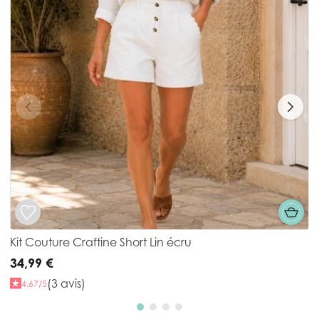
Kit Couture Craftine Short Lin écru
K
34,99 €
2
(3 avis)
4.67/5