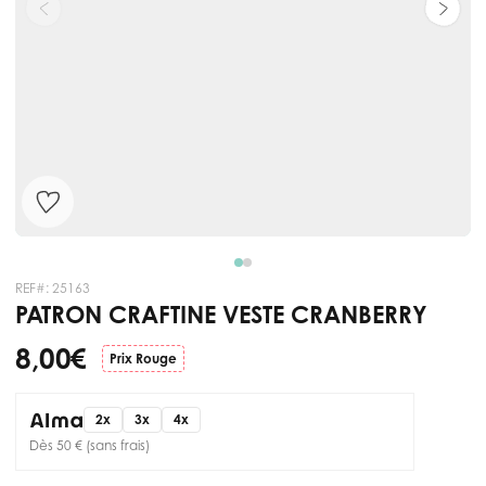
REF#:
25163
PATRON CRAFTINE VESTE CRANBERRY
8,00 €
Prix Rouge
2x
3x
4x
Dès 50 € (sans frais)