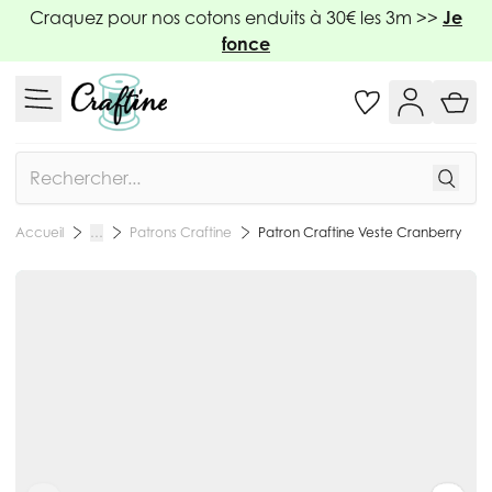
Allez au contenu
Craquez pour nos cotons enduits à 30€ les 3m >>
Je
fonce
Rechercher
Patrons Craftine
Patron Craftine Veste Cranberry
Accueil
…