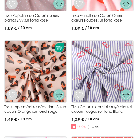
Tissu Popeline de Coton cœurs
Tissu Flanelle de Coton Caline
blancs Zivy sur fond Rose
cœurs Rouges sur fond Rose
1,09 €
1,09 €
/ 10 cm
/ 10 cm
Tissu Imperméable déperlant Saian
Tissu Coton extensible rayé bleu et
coeurs Orange sur fond Beige
coeurs rouges sur fond Blanc
1,49 €
1,29 €
/ 10 cm
/ 10 cm
4.00/5
(1 avis)