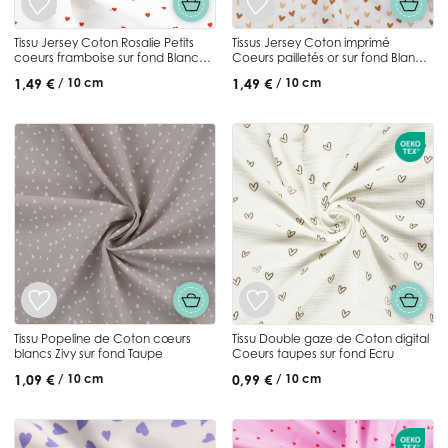
Tissu Jersey Coton Rosalie Petits
Tissus Jersey Coton imprimé
coeurs framboise sur fond Blanc
Coeurs pailletés or sur fond Blanc
cassé
cassé
1,49 €
1,49 €
/ 10 cm
/ 10 cm
Tissu Popeline de Coton cœurs
Tissu Double gaze de Coton digital
blancs Zivy sur fond Taupe
Coeurs taupes sur fond Ecru
1,09 €
0,99 €
/ 10 cm
/ 10 cm