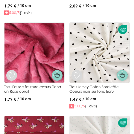
menthe
1,79 €
2,09 €
/ 10 cm
/ 10 cm
5.00/5
(1 avis)
Tissu Fausse fourrure cœurs Elena
Tissu Jersey Coton Bord côte
uni Rose corail
Coeurs noirs sur fond Ecru
1,79 €
1,49 €
/ 10 cm
/ 10 cm
5.00/5
(1 avis)