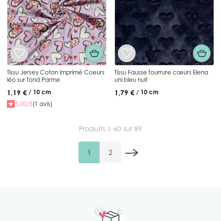
Tissu Jersey Coton imprimé Coeurs
Tissu Fausse fourrure cœurs Elena
léo sur fond Parme
uni bleu nuit
1,19 €
1,79 €
/ 10 cm
/ 10 cm
5.00/5
(1 avis)
Produits
1
-
60
sur
89
1
2
Vous lisez actuellement la page
Page