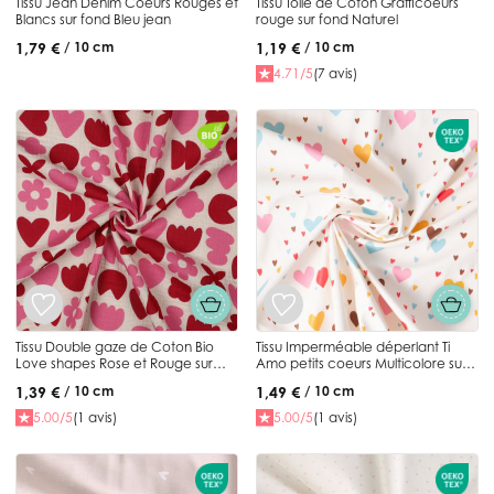
Tissu Jean Denim Coeurs Rouges et
Tissu Toile de Coton Grafficoeurs
Blancs sur fond Bleu jean
rouge sur fond Naturel
1,79 €
1,19 €
/ 10 cm
/ 10 cm
4.71/5
(7 avis)
Tissu Double gaze de Coton Bio
Tissu Imperméable déperlant Ti
Love shapes Rose et Rouge sur
Amo petits coeurs Multicolore sur
fond Ecru
fond Blanc
1,39 €
1,49 €
/ 10 cm
/ 10 cm
5.00/5
(1 avis)
5.00/5
(1 avis)