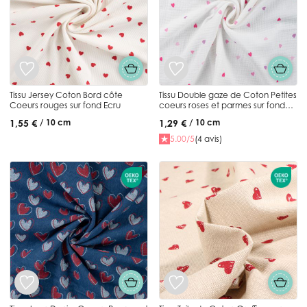
Tissu Jersey Coton Bord côte
Tissu Double gaze de Coton Petites
Coeurs rouges sur fond Ecru
coeurs roses et parmes sur fond
Blanc
1,55 €
1,29 €
/ 10 cm
/ 10 cm
5.00/5
(4 avis)