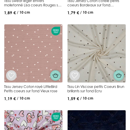
Tissu Sweat léger envers
Tissu Jersey Coton côtelé petits
molletonné Lisa coeurs Rouges sur
coeurs Bordeaux sur fond
fond Gris chiné
Terracotta
1,89 €
1,79 €
/ 10 cm
/ 10 cm
Tissu Jersey Coton rayé LittleBird
Tissu Lin Viscose petits Coeurs Brun
Petits coeurs sur fond Vieux rose
brillants sur fond Ecru
1,19 €
1,59 €
/ 10 cm
/ 10 cm