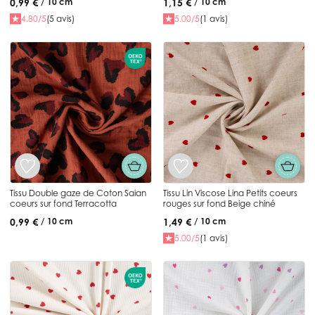
0,99 €
1,15 €
/ 10 cm
/ 10 cm
4.80/5
(5 avis)
5.00/5
(1 avis)
Tissu Double gaze de Coton Saian
Tissu Lin Viscose Lina Petits coeurs
coeurs sur fond Terracotta
rouges sur fond Beige chiné
0,99 €
1,49 €
/ 10 cm
/ 10 cm
5.00/5
(1 avis)