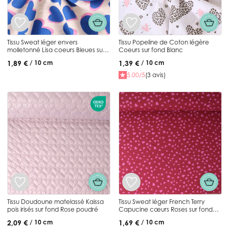
Tissu Sweat léger envers
Tissu Popeline de Coton légère
molletonné Lisa coeurs Bleues sur
Coeurs sur fond Blanc
fond Gris chiné
1,89 €
1,39 €
/ 10 cm
/ 10 cm
5.00/5
(3 avis)
Tissu Doudoune matelassé Kaissa
Tissu Sweat léger French Terry
pois irisés sur fond Rose poudré
Capucine cœurs Roses sur fond
Framboise
2,09 €
1,69 €
/ 10 cm
/ 10 cm