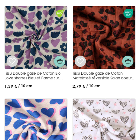
Tissu Double gaze de Coton Bio
Tissu Double gaze de Coton
Love shapes Bleu et Parme sur
Matelassé réversible Saian coeurs
fond Ecru
sur fond Terracotta
1,39 €
2,79 €
/ 10 cm
/ 10 cm