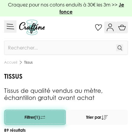
Allez au contenu
Craquez pour nos cotons enduits à 30€ les 3m >>
Je
fonce
Rechercher
Tissus
Accueil
TISSUS
Tissus de qualité vendus au mètre,
échantillon gratuit avant achat
Filtrer
(1)
Trier par
89 résultats