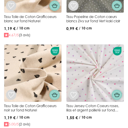
Tissu Toile de Coton Grafficoeurs
Tissu Popeline de Coton cœurs
blanc sur fond Naturel
blancs Zivy sur fond Vert kaki clair
1,19 €
0,99 €
/ 10 cm
/ 10 cm
4.67/5
(3 avis)
Tissu Toile de Coton Grafficoeurs
Tissu Jersey Coton Coeurs roses,
noir sur fond Naturel
lilas et argent pailleté sur fond
Blanc
1,19 €
1,55 €
/ 10 cm
/ 10 cm
5.00/5
(2 avis)