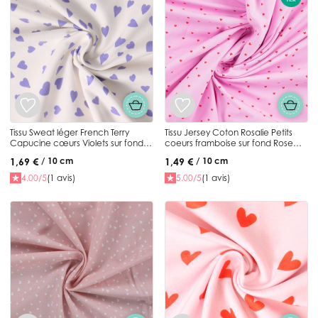
Tissu Sweat léger French Terry
Tissu Jersey Coton Rosalie Petits
Capucine cœurs Violets sur fond
coeurs framboise sur fond Rose
Blanc
bonbon
1,69 €
1,49 €
/ 10 cm
/ 10 cm
4.00/5
(1 avis)
5.00/5
(1 avis)