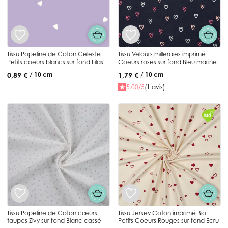
Tissu Popeline de Coton Celeste
Tissu Velours milleraies imprimé
Petits coeurs blancs sur fond Lilas
Coeurs roses sur fond Bleu marine
0,89 €
1,79 €
/ 10 cm
/ 10 cm
5.00/5
(1 avis)
Tissu Popeline de Coton cœurs
Tissu Jersey Coton imprimé Bio
taupes Zivy sur fond Blanc cassé
Petits Coeurs Rouges sur fond Ecru