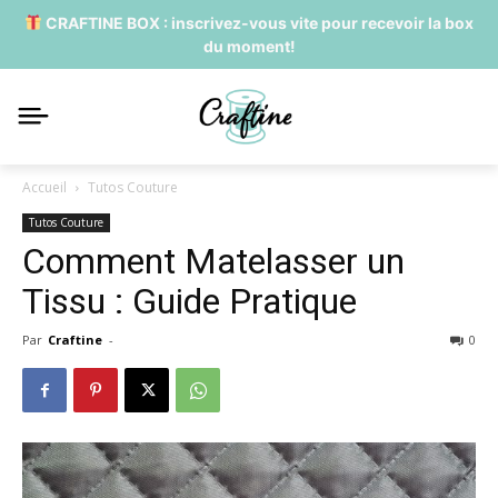
CRAFTINE BOX : inscrivez-vous vite pour recevoir la box
du moment!
Accueil
Tutos Couture
Tutos Couture
Comment Matelasser un
Tissu : Guide Pratique
Par
Craftine
-
0