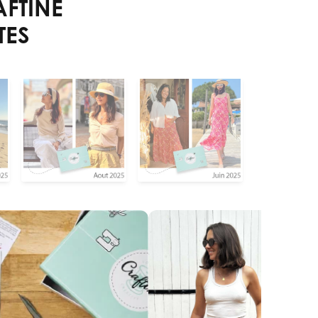
FTINE
TES