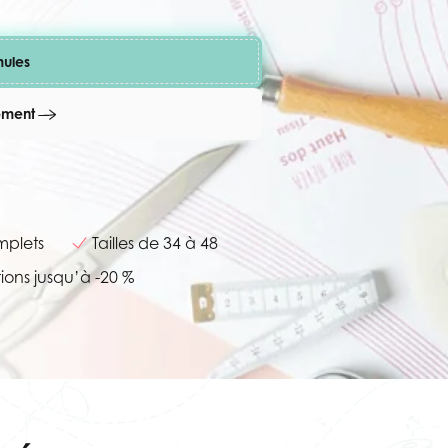
mules
oment
mplets
Tailles de 34 à 48
ions jusqu’à -20 %