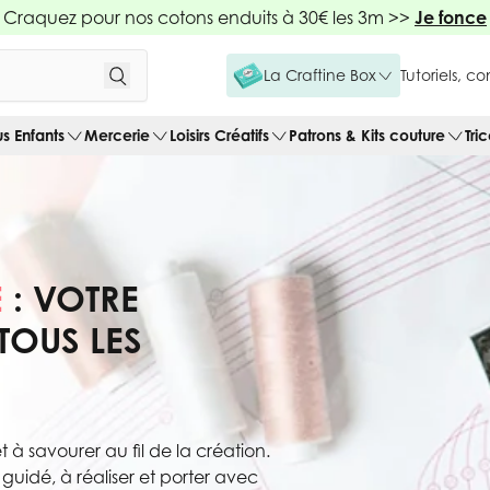
Craquez pour nos cotons enduits à 30€ les 3m >>
Je fonce
La Craftine Box
Tutoriels, c
us Enfants
Mercerie
Loisirs Créatifs
Patrons & Kits couture
Tri
E
: VOTRE
TOUS LES
 à savourer au fil de la création.
uidé, à réaliser et porter avec