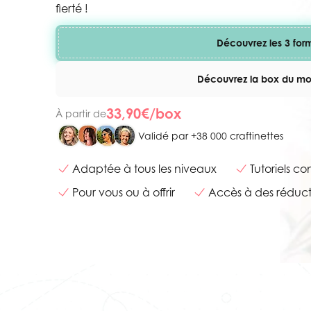
fierté !
Découvrez les 3 for
Découvrez la box du m
33,90€/box
À partir de
Validé par +38 000 craftinettes
Adaptée à tous les niveaux
Tutoriels co
Pour vous ou à offrir
Accès à des réduct