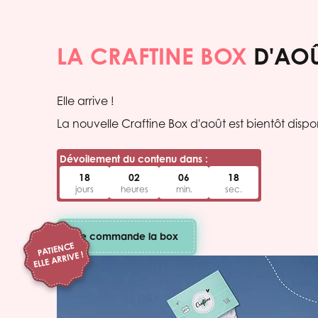
LA CRAFTINE BOX
D'AOÛ
Elle arrive !
La nouvelle Craftine Box d'août est bientôt dispon
Dévoilement du contenu dans :
18
02
06
17
jours
heures
min.
sec.
Je commande la box
PATIENCE
ELLE ARRIVE !