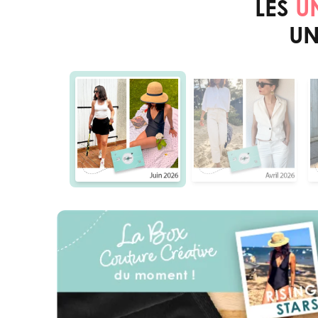
LES
U
UN