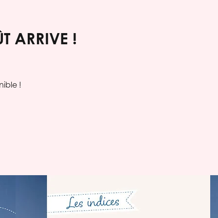
T ARRIVE !
ible !