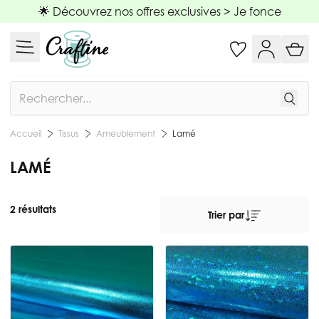
Allez au contenu
🌟 Découvrez nos offres exclusives >
Je fonce
Rechercher
Tissus
Ameublement
Lamé
Accueil
LAMÉ
2 résultats
Trier par