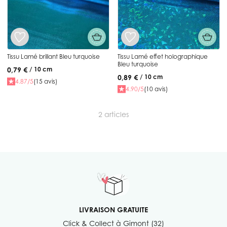
Tissu Lamé brillant Bleu turquoise
Tissu Lamé effet holographique
Bleu turquoise
0,79 €
/ 10 cm
0,89 €
/ 10 cm
4.87/5
(15 avis)
4.90/5
(10 avis)
2
articles
LIVRAISON GRATUITE
Click & Collect à Gimont (32)