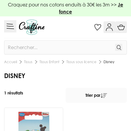
Allez au contenu
Craquez pour nos cotons enduits à 30€ les 3m >>
Je
fonce
Rechercher
Tissus
Tissus Enfant
Tissus sous licence
Disney
Accueil
DISNEY
1 résultats
Trier par