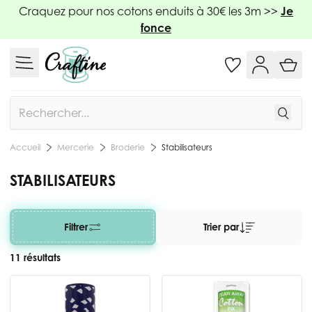
Allez au contenu
Craquez pour nos cotons enduits à 30€ les 3m >>
Je
fonce
Rechercher
Mercerie
Broderie
Stabilisateurs
Accueil
STABILISATEURS
Filtrer
Trier par
11 résultats