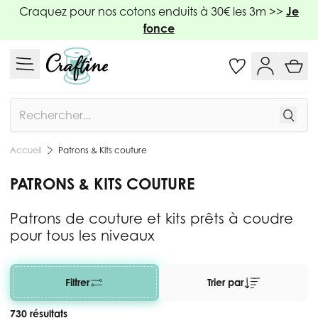
Allez au contenu
Craquez pour nos cotons enduits à 30€ les 3m >>
Je
fonce
Rechercher
Patrons & Kits couture
Accueil
PATRONS & KITS COUTURE
Patrons de couture et kits prêts à coudre
pour tous les niveaux
Filtrer
Trier par
730 résultats