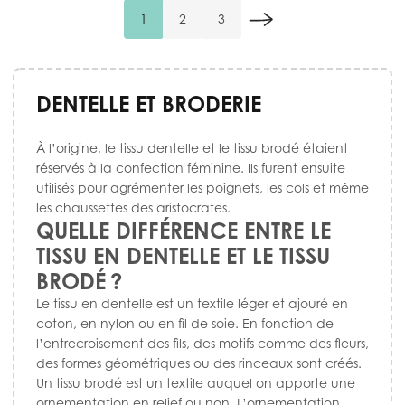
1
2
3
Vous lisez actuellement la page
Page
Page
DENTELLE ET BRODERIE
À l’origine, le tissu dentelle et le tissu brodé étaient
réservés à la confection féminine. Ils furent ensuite
utilisés pour agrémenter les poignets, les cols et même
les chaussettes des aristocrates.
QUELLE DIFFÉRENCE ENTRE LE
TISSU EN DENTELLE ET LE TISSU
BRODÉ ?
Le tissu en dentelle est un textile léger et ajouré en
coton, en nylon ou en fil de soie. En fonction de
l’entrecroisement des fils, des motifs comme des fleurs,
des formes géométriques ou des rinceaux sont créés.
Un tissu brodé est un textile auquel on apporte une
ornementation en relief ou non. L’ornementation