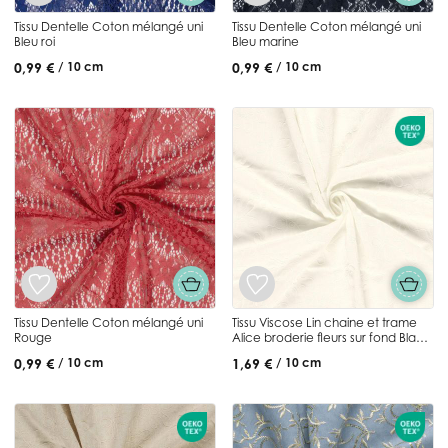
Tissu Dentelle Coton mélangé uni
Tissu Dentelle Coton mélangé uni
Bleu roi
Bleu marine
0,99 €
0,99 €
/ 10 cm
/ 10 cm
Tissu Dentelle Coton mélangé uni
Tissu Viscose Lin chaine et trame
Rouge
Alice broderie fleurs sur fond Blanc
cassé
0,99 €
1,69 €
/ 10 cm
/ 10 cm