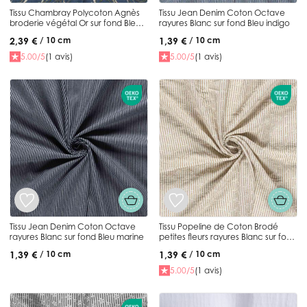
Tissu Chambray Polycoton Agnès
Tissu Jean Denim Coton Octave
broderie végétal Or sur fond Bleu
rayures Blanc sur fond Bleu indigo
denim
2,39 €
1,39 €
/ 10 cm
/ 10 cm
5.00/5
(1 avis)
5.00/5
(1 avis)
Tissu Jean Denim Coton Octave
Tissu Popeline de Coton Brodé
rayures Blanc sur fond Bleu marine
petites fleurs rayures Blanc sur fond
Beige
1,39 €
1,39 €
/ 10 cm
/ 10 cm
5.00/5
(1 avis)