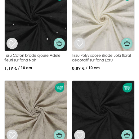
Tissu Coton brodé ajouré Adèle
Tissu Polyviscose Brodé Lola floral
fleuri sur fond Noir
décoratif sur fond Ecru
1,19 €
0,89 €
/ 10 cm
/ 10 cm