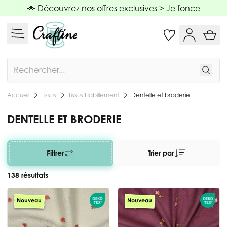
Allez au contenu
🌟 Découvrez nos offres exclusives >
Je fonce
Rechercher
Tissus
Tissus Habillement
Dentelle et broderie
Accueil
DENTELLE ET BRODERIE
Filtrer
Trier par
138 résultats
Nouveau
Nouveau