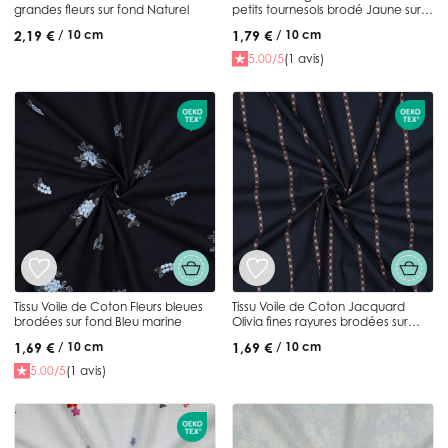
grandes fleurs sur fond Naturel
petits tournesols brodé Jaune sur
fond Brun
2,19 €
1,79 €
/ 10 cm
/ 10 cm
5.00/5
(1 avis)
Tissu Voile de Coton Fleurs bleues
Tissu Voile de Coton Jacquard
brodées sur fond Bleu marine
Olivia fines rayures brodées sur
fond Bleu marine
1,69 €
1,69 €
/ 10 cm
/ 10 cm
5.00/5
(1 avis)