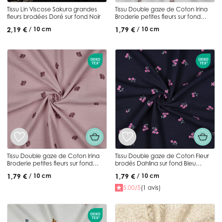
Tissu Lin Viscose Sakura grandes
Tissu Double gaze de Coton Irina
fleurs brodées Doré sur fond Noir
Broderie petites fleurs sur fond
Blanc
2,19 €
1,79 €
/ 10 cm
/ 10 cm
Tissu Double gaze de Coton Irina
Tissu Double gaze de Coton Fleur
Broderie petites fleurs sur fond
brodés Dahlina sur fond Bleu
Vieux rose
marine
1,79 €
1,79 €
/ 10 cm
/ 10 cm
5.00/5
(1 avis)