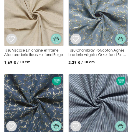
Tissu Viscose Lin chaine et trame
Tissu Chambray Polycoton Agnès
Alice broderie fleurs sur fond Beige
broderie végétal Or sur fond Bleu
clair
1,69 €
2,39 €
/ 10 cm
/ 10 cm