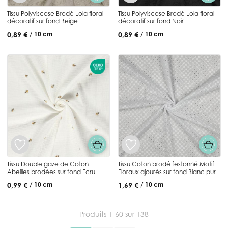
Tissu Polyviscose Brodé Lola floral
Tissu Polyviscose Brodé Lola floral
décoratif sur fond Beige
décoratif sur fond Noir
0,89 €
0,89 €
/ 10 cm
/ 10 cm
Tissu Double gaze de Coton
Tissu Coton brodé festonné Motif
Abeilles brodées sur fond Ecru
Floraux ajourés sur fond Blanc pur
0,99 €
1,69 €
/ 10 cm
/ 10 cm
Produits
1
-
60
sur
138