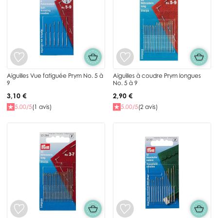
Aiguilles Vue fatiguée Prym No. 5 à
Aiguilles à coudre Prym longues
9
No. 5 à 9
3,10 €
2,90 €
5.00/5
(1 avis)
5.00/5
(2 avis)