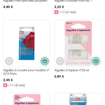
Aiguilles Prym spéciales poupées
Aiguilles à broder Prym No. 7
4,40 €
2,25 €
5.00/5
(1 avis)
Aiguilles à coudre pour modiste n°
Aiguilles à tapisser n°22 x6
5/10 Prym
0,89 €
2,45 €
4.50/5
(2 avis)