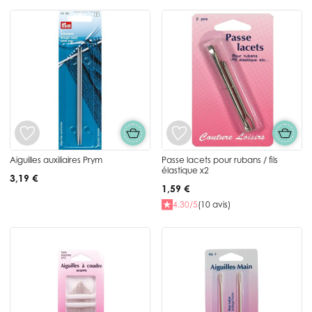
Aiguilles auxiliaires Prym
Passe lacets pour rubans / fils
élastique x2
3,19 €
1,59 €
4.30/5
(10 avis)