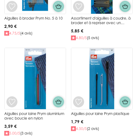
Aiguilles à broder Prym No. 5 à 10
Assortiment d'aiguilles à coudre, à
broder et à repriser avec un
2,90 €
enfileur Prym
5,85 €
4.75/5
(4 avis)
4.80/5
(5 avis)
Aiguilles pour laine Prym aluminium
Aiguilles pour laine Prym plastique
avec boucle en nylon
1,79 €
3,59 €
4.50/5
(2 avis)
5.00/5
(3 avis)