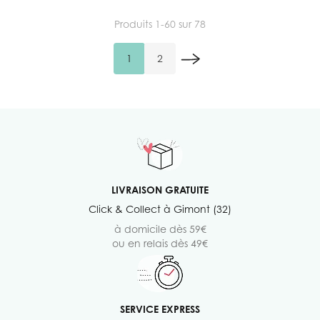
Produits
1
-
60
sur
78
1
2
Vous lisez actuellement la page
Page
LIVRAISON GRATUITE
Click & Collect à Gimont (32)
à domicile dès 59€
ou en relais dès 49€
SERVICE EXPRESS