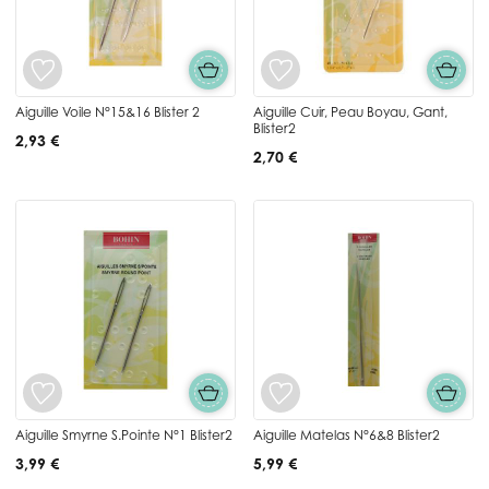
Aiguille Voile N°15&16 Blister 2
Aiguille Cuir, Peau Boyau, Gant,
Blister2
2,93 €
2,70 €
Aiguille Smyrne S.Pointe N°1 Blister2
Aiguille Matelas N°6&8 Blister2
3,99 €
5,99 €