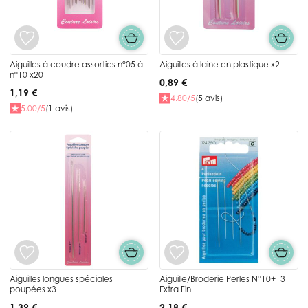
Aiguilles à coudre assorties n°05 à
Aiguilles à laine en plastique x2
n°10 x20
0,89 €
1,19 €
4.80/5
(5 avis)
5.00/5
(1 avis)
Aiguilles longues spéciales
Aiguille/Broderie Perles N°10+13
poupées x3
Extra Fin
1,39 €
2,18 €