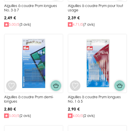
Aiguilles à coudre Prym longues
Aiguilles à coudre Prym pour tout
No. 3 à 7
usage
2,49 €
2,39 €
5.00/5
(3 avis)
4.71/5
(7 avis)
Aiguilles à coudre Prym demi-
Aiguilles à coudre Prym longues
longues
No. 1 à 5
2,80 €
2,90 €
5.00/5
(2 avis)
4.00/5
(2 avis)