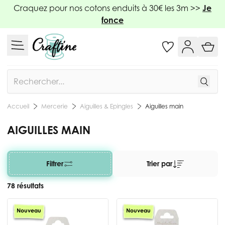
Allez au contenu
Craquez pour nos cotons enduits à 30€ les 3m >>
Je
fonce
Rechercher
Mercerie
Aiguilles & Epingles
Aiguilles main
Accueil
AIGUILLES MAIN
Filtrer
Trier par
78 résultats
Nouveau
Nouveau