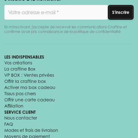
Adresse email
S'inscrire
En m'inscrivant, j'accepte de recevoir les communications Craftine et
confirme avoir pris connaissance de la politique de confidentialité
LES INDISPENSABLES
Vos créations
La craftine Box
VP BOX : Ventes privées
Offrir la craftine box
Activer ma box cadeau
Tissus pas chers
Offrir une carte cadeau
Affiliation
SERVICE CLIENT
Nous contacter
FAQ
Modes et frais de livraison
Moyens de paiement