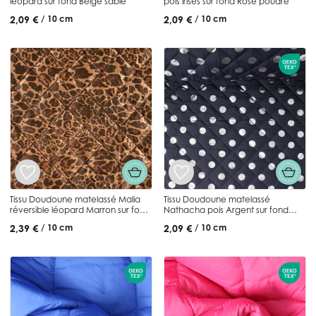
léopard sur fond Beige sable
pois irisés sur fond Rose poudré
2,09 €
2,09 €
/ 10 cm
/ 10 cm
Tissu Doudoune matelassé Malia
Tissu Doudoune matelassé
réversible léopard Marron sur fond
Nathacha pois Argent sur fond
Camel
Bleu marine
2,39 €
2,09 €
/ 10 cm
/ 10 cm