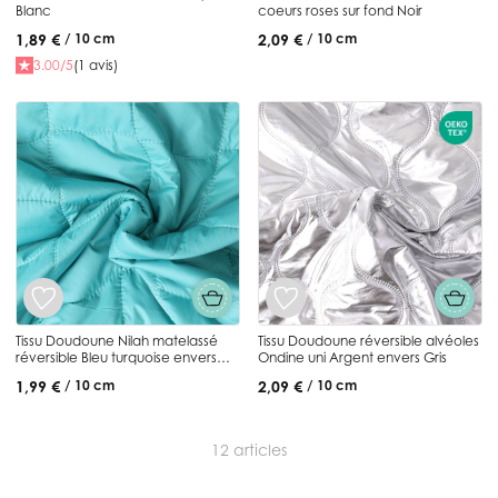
Blanc
coeurs roses sur fond Noir
1,89 €
2,09 €
/ 10 cm
/ 10 cm
3.00/5
(1 avis)
Tissu Doudoune Nilah matelassé
Tissu Doudoune réversible alvéoles
réversible Bleu turquoise envers
Ondine uni Argent envers Gris
Mauve
1,99 €
2,09 €
/ 10 cm
/ 10 cm
12
articles