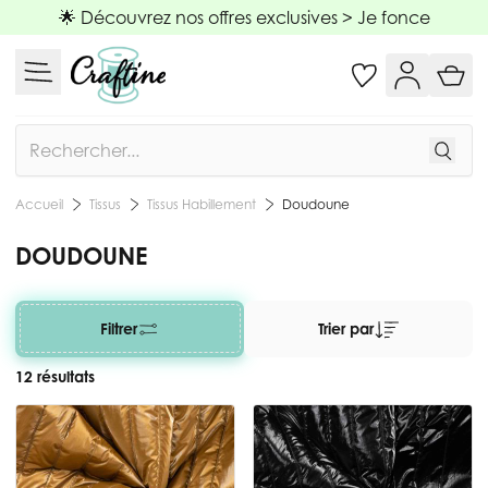
Allez au contenu
🌟 Découvrez nos offres exclusives >
Je fonce
Rechercher
Tissus
Tissus Habillement
Doudoune
Accueil
DOUDOUNE
Filtrer
Trier par
12 résultats