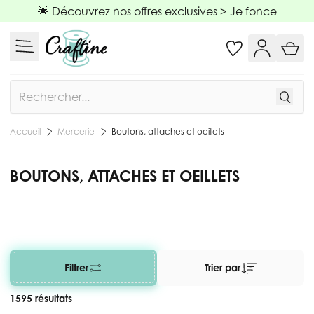
Allez au contenu
🌟 Découvrez nos offres exclusives >
Je fonce
Rechercher
Mercerie
Boutons, attaches et oeillets
Accueil
BOUTONS, ATTACHES ET OEILLETS
Filtrer
Trier par
1595 résultats