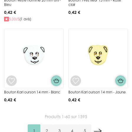
Bouton Veste homme 20 mm uni -
Bouton Yves fleur 15 mm - Rose
Bleu
clair
0,42 €
0,42 €
5.00/5
(1 avis)
Bouton Karl ourson 14 mm - Blanc
Bouton Karl ourson 14 mm - Jaune
0,42 €
0,42 €
Produits
1
-
60
sur
1595
1
2
3
4
5