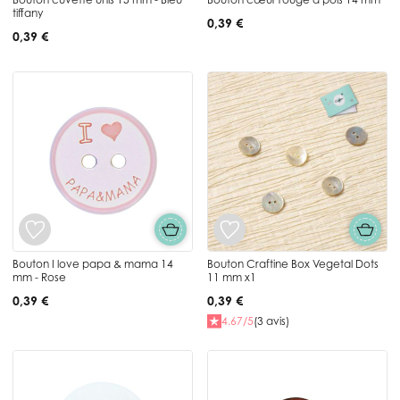
tiffany
0,39 €
0,39 €
Bouton I love papa & mama 14
Bouton Craftine Box Vegetal Dots
mm - Rose
11 mm x1
0,39 €
0,39 €
4.67/5
(3 avis)