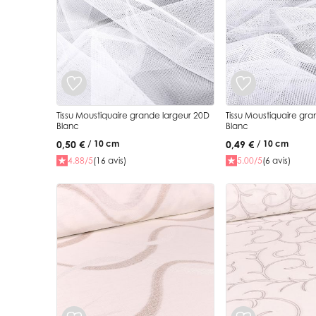
Tissu Moustiquaire grande largeur 20D
Tissu Moustiquaire gr
Blanc
Blanc
0,50 €
0,49 €
/ 10 cm
/ 10 cm
4.88/5
(16 avis)
5.00/5
(6 avis)