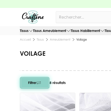
Allez au contenu
Rechercher
Tissus
Tissus Ameublement
Tissus Habillement
Tiss
Tissus
Ameublement
Voilage
Accueil
VOILAGE
Filtrer
8 résultats