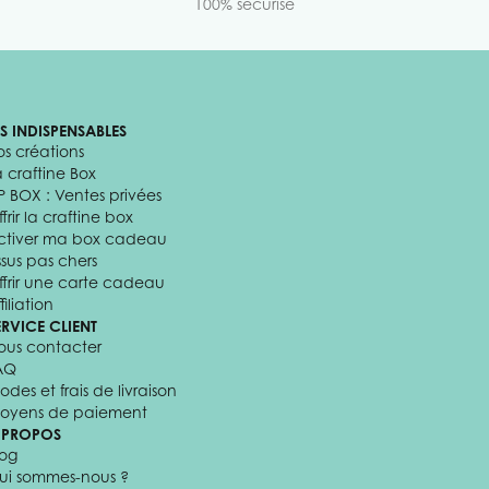
100% sécurisé
ES INDISPENSABLES
os créations
a craftine Box
P BOX : Ventes privées
frir la craftine box
ctiver ma box cadeau
ssus pas chers
ffrir une carte cadeau
filiation
ERVICE CLIENT
ous contacter
AQ
odes et frais de livraison
oyens de paiement
 PROPOS
log
ui sommes-nous ?