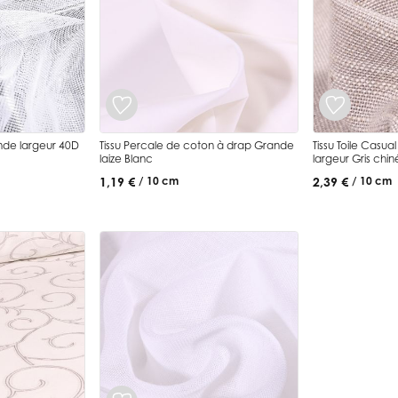
ande largeur 40D
Tissu Percale de coton à drap Grande
Tissu Toile Casua
laize Blanc
largeur Gris chin
1,19 €
2,39 €
/ 10 cm
/ 10 cm