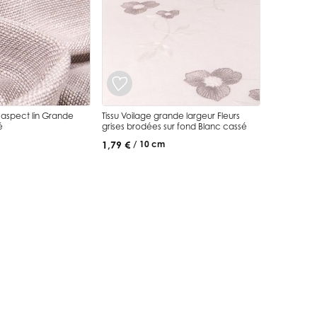
l aspect lin Grande
Tissu Voilage grande largeur Fleurs
é
grises brodées sur fond Blanc cassé
1,79 €
/ 10 cm