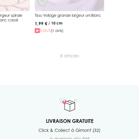
rgeur spirale
Tissu Voilage grande largeur uni Blanc
Blanc cassé
1,99 €
/ 10 cm
5.00/5
(1 avis)
8
articles
LIVRAISON GRATUITE
Click & Collect à Gimont (32)
à domicile dès 59€