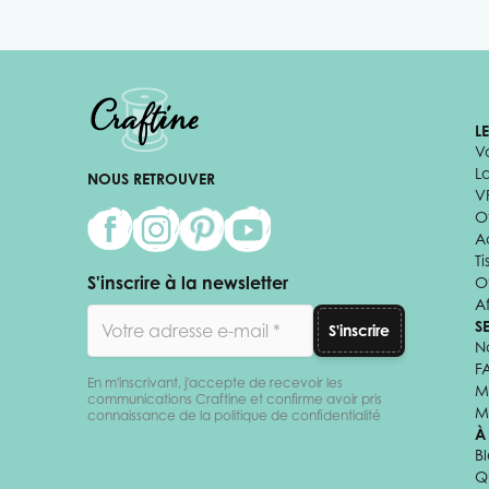
L
V
L
NOUS RETROUVER
V
Of
A
Ti
S'inscrire à la newsletter
O
Af
Adresse email
S
S'inscrire
N
F
En m'inscrivant, j'accepte de recevoir les
M
communications Craftine et confirme avoir pris
M
connaissance de la politique de confidentialité
À
B
Q