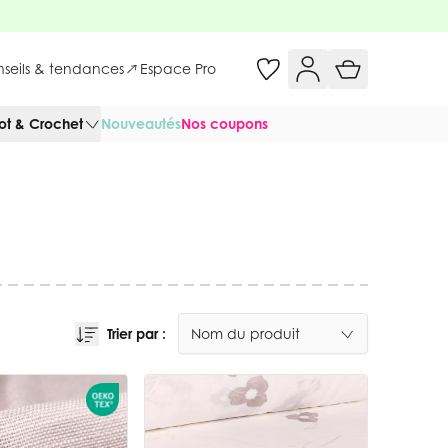
onseils & tendances
Espace Pro
cot & Crochet
Nouveautés
Nos coupons
Trier par :