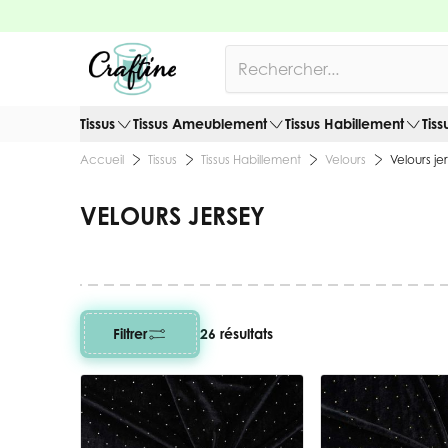
Allez au contenu
Rechercher
Tissus
Tissus Ameublement
Tissus Habillement
Tiss
Tissus
Tissus Habillement
Velours
Velours je
Accueil
VELOURS JERSEY
Filtrer
26 résultats