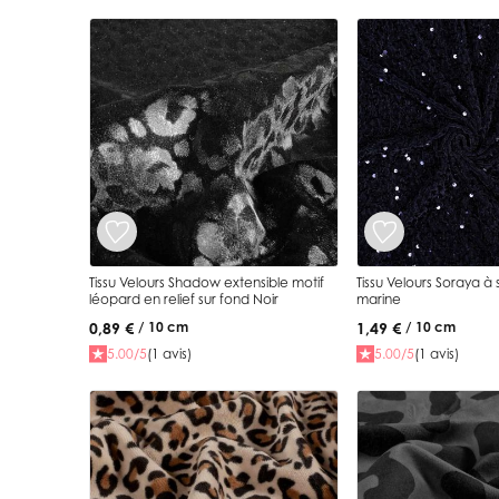
Tissu Velours Shadow extensible motif
Tissu Velours Soraya à seq
léopard en relief sur fond Noir
marine
0,89 €
1,49 €
/ 10 cm
/ 10 cm
5.00/5
(1 avis)
5.00/5
(1 avis)