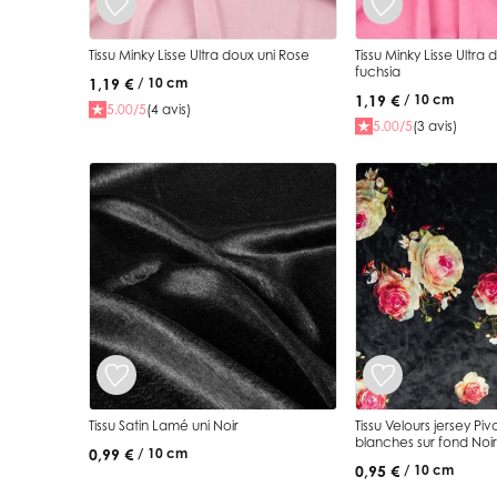
Tissu Minky Lisse Ultra doux uni Rose
Tissu Minky Lisse Ultra
fuchsia
1,19 €
/ 10 cm
1,19 €
/ 10 cm
5.00/5
(4 avis)
5.00/5
(3 avis)
Tissu Satin Lamé uni Noir
Tissu Velours jersey Piv
blanches sur fond Noir
0,99 €
/ 10 cm
0,95 €
/ 10 cm