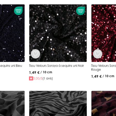
uins uni Bleu
Tissu Velours Soraya à sequins uni Noir
Tissu Velours Sor
Rouge
1,49 €
/ 10 cm
1,49 €
/ 10 cm
5.00/5
(1 avis)