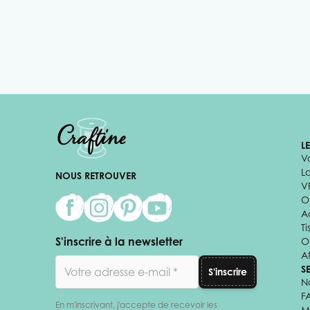
L
V
L
NOUS RETROUVER
V
Of
A
Ti
S'inscrire à la newsletter
O
Af
Adresse email
S
S'inscrire
N
F
En m'inscrivant, j'accepte de recevoir les
M