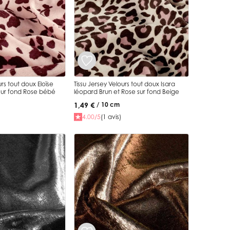
urs tout doux Eloïse
Tissu Jersey Velours tout doux Isara
sur fond Rose bébé
léopard Brun et Rose sur fond Beige
1,49 €
/ 10 cm
4.00/5
(1 avis)