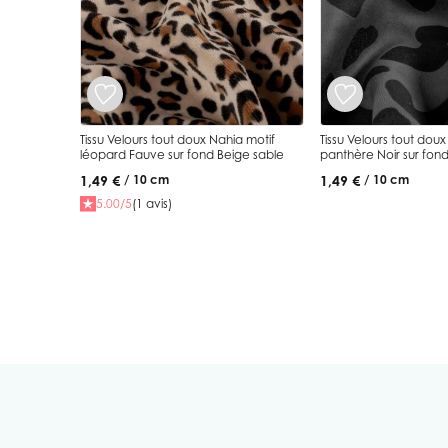
Tissu Velours tout doux Nahia motif
Tissu Velours tout do
léopard Fauve sur fond Beige sable
panthère Noir sur fond
1,49 €
1,49 €
/ 10 cm
/ 10 cm
5.00/5
(1 avis)