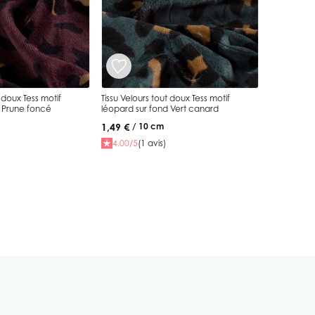
t doux Tess motif
Tissu Velours tout doux Tess motif
d Prune foncé
léopard sur fond Vert canard
1,49 €
/ 10 cm
4.00/5
(1 avis)