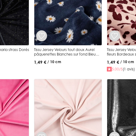
naria strass Dorés
Tissu Jersey Velours tout doux Aurel
Tissu Jersey Velo
pâquerettes Blanches sur fond Bleu
fleurs Bordeaux 
marine
1,49 €
1,49 €
/ 10 cm
/ 10 cm
5.00/5
(1 avis)