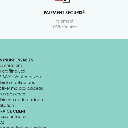
PAIEMENT SÉCURISÉ
Paiement
100% sécurisé
ES INDISPENSABLES
os créations
a craftine Box
P BOX : Ventes privées
frir la craftine box
ctiver ma box cadeau
ssus pas chers
ffrir une carte cadeau
filiation
ERVICE CLIENT
ous contacter
AQ
odes et frais de livraison