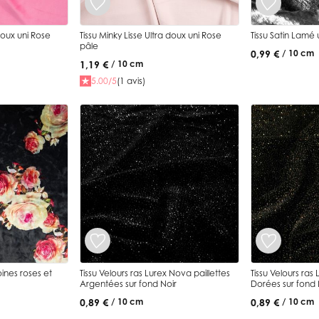
 doux uni Rose
Tissu Minky Lisse Ultra doux uni Rose
Tissu Satin Lamé 
pâle
0,99 €
/ 10 cm
1,19 €
/ 10 cm
5.00/5
(1 avis)
oines roses et
Tissu Velours ras Lurex Nova paillettes
Tissu Velours ras Lurex
Argentées sur fond Noir
Dorées sur fond 
0,89 €
0,89 €
/ 10 cm
/ 10 cm