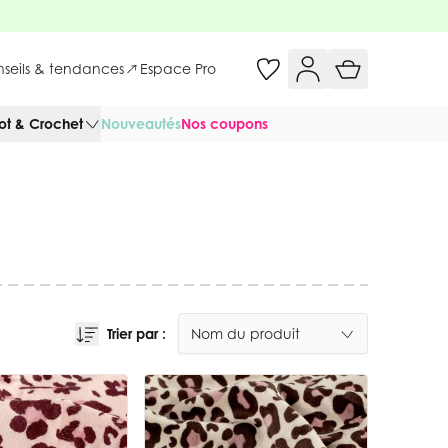
onseils & tendances
Espace Pro
cot & Crochet
Nouveautés
Nos coupons
Trier par :