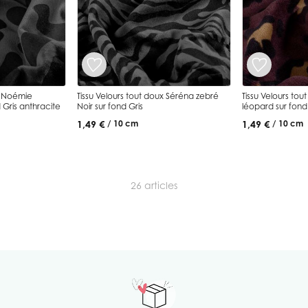
ux Noémie
Tissu Velours tout doux Séréna zebré
Tissu Velours tou
 Gris anthracite
Noir sur fond Gris
léopard sur fon
1,49 €
1,49 €
/ 10 cm
/ 10 cm
26
articles