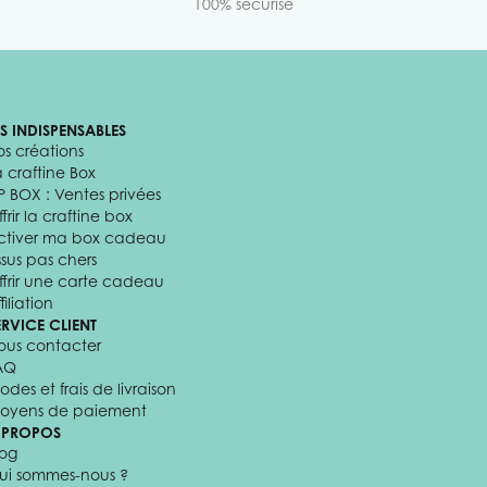
100% sécurisé
ES INDISPENSABLES
os créations
a craftine Box
P BOX : Ventes privées
frir la craftine box
ctiver ma box cadeau
ssus pas chers
ffrir une carte cadeau
filiation
ERVICE CLIENT
ous contacter
AQ
odes et frais de livraison
oyens de paiement
 PROPOS
log
ui sommes-nous ?