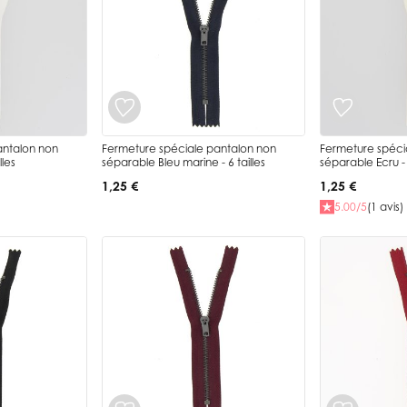
antalon non
Fermeture spéciale pantalon non
Fermeture spéci
lles
séparable Bleu marine - 6 tailles
séparable Ecru - 4
1,25 €
1,25 €
5.00/5
(1 avis)