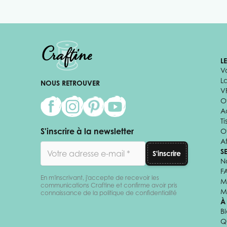
L
V
L
NOUS RETROUVER
V
Of
A
Ti
S'inscrire à la newsletter
O
Af
Adresse email
S
S'inscrire
N
F
En m'inscrivant, j'accepte de recevoir les
M
communications Craftine et confirme avoir pris
M
connaissance de la politique de confidentialité
À
B
Q