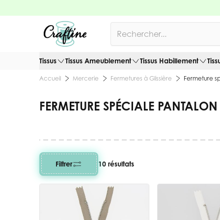
Allez au contenu
Rechercher
Tissus
Tissus Ameublement
Tissus Habillement
Tiss
Mercerie
Fermetures à Glissière
Fermeture s
Accueil
FERMETURE SPÉCIALE PANTALON
Filtrer
10 résultats