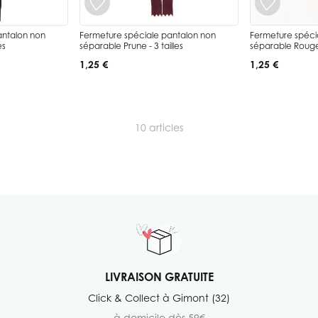
antalon non
Fermeture spéciale pantalon non
Fermeture spéci
es
séparable Prune - 3 tailles
séparable Rouge -
1,25 €
1,25 €
10
articles
LIVRAISON GRATUITE
Click & Collect à Gimont (32)
à domicile dès 59€