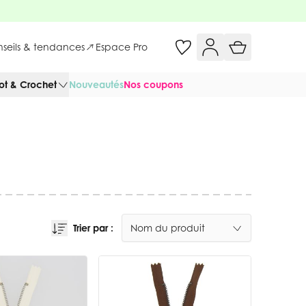
onseils & tendances
Espace Pro
cot & Crochet
Nouveautés
Nos coupons
Trier par :