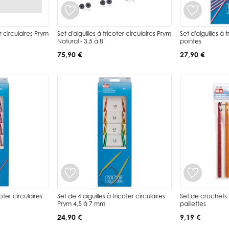
er circulaires Prym
Set d'aiguilles à tricoter circulaires Prym
Set d'aiguilles à 
Natural - 3.5 à 8
pointes
75,90 €
27,90 €
coter circulaires
Set de 4 aiguilles à tricoter circulaires
Set de crochets 
Prym 4,5 à 7 mm
paillettes
24,90 €
9,19 €