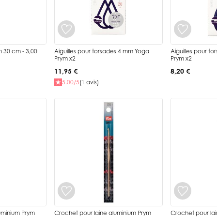
ym 30 cm - 3,00
Aiguilles pour torsades 4 mm Yoga
Aiguilles pour t
Prym x2
Prym x2
11,95 €
8,20 €
5.00/5
(1 avis)
uminium Prym
Crochet pour laine aluminium Prym
Crochet pour la