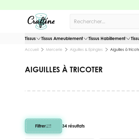
Allez au contenu
Rechercher
Tissus
Tissus Ameublement
Tissus Habillement
Tiss
Mercerie
Aiguilles & Epingles
Aiguilles à tricot
Accueil
AIGUILLES À TRICOTER
Filtrer
34 résultats