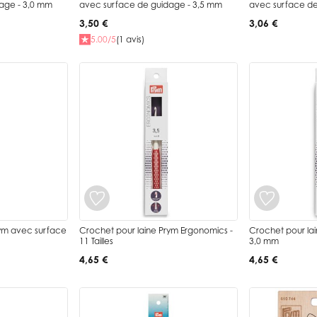
age - 3,0 mm
avec surface de guidage - 3,5 mm
avec surface de
3,50 €
3,06 €
5.00/5
(1 avis)
rym avec surface
Crochet pour laine Prym Ergonomics -
Crochet pour la
11 Tailles
3,0 mm
4,65 €
4,65 €