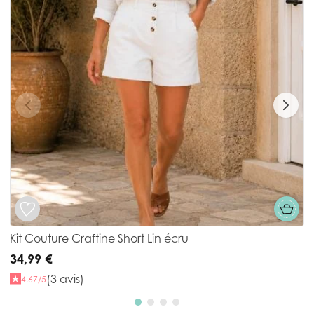
Kit Couture Craftine Short Lin écru
K
34,99 €
2
(3 avis)
4.67/5