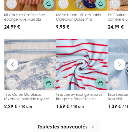
Kit Couture Craftine Sac
Mètre ruban 150 cm Bohin -
Kit Couture Cr
éponge rayé Marsala
Collection Dolce Vita
isotherme Lun
24,99 €
9,95 €
24,99 €
Tissu Coton Matelassé
Tissu Jersey Eponge rayures
Tissu Seersuck
réversible Mathilda rayures
Rouge sur fond Bleu ciel
Bleu ciel
Bleu sur fond Blanc cassé
2,29 €
1,59 €
1,39 €
/ 10 cm
/ 10 cm
/ 10 
Toutes les nouveautés