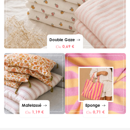
Double Gaze
0,69 €
Dès
Matelassé
Eponge
1,19 €
0,71 €
Dès
Dès