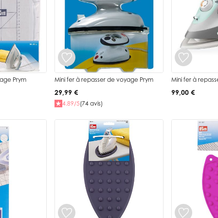
sage Prym
Mini fer à repasser de voyage Prym
Mini fer à repass
29,99 €
99,00 €
4.89/5
(74 avis)