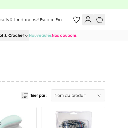
onseils & tendances
Espace Pro
cot & Crochet
Nouveautés
Nos coupons
Trier par :