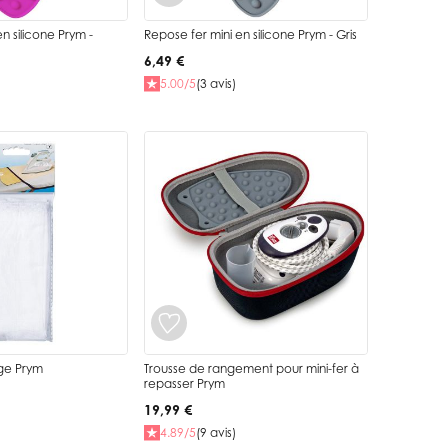
n silicone Prym -
Repose fer mini en silicone Prym - Gris
6,49 €
5.00/5
(3 avis)
age Prym
Trousse de rangement pour mini-fer à
repasser Prym
19,99 €
4.89/5
(9 avis)