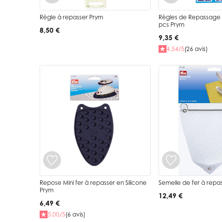
Règle à repasser Prym
Règles de Repassage U
pcs Prym
8,50 €
9,35 €
4.54/5
(26 avis)
Repose Mini fer à repasser en Silicone
Semelle de fer à repa
Prym
12,49 €
6,49 €
5.00/5
(6 avis)