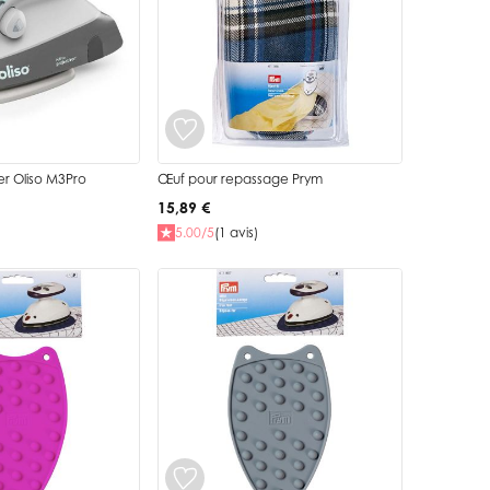
er Oliso M3Pro
Œuf pour repassage Prym
15,89 €
5.00/5
(1 avis)