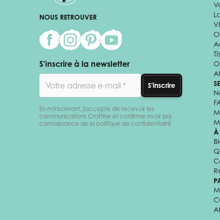
V
L
NOUS RETROUVER
V
Of
A
Ti
S'inscrire à la newsletter
O
Af
Adresse email
S
S'inscrire
N
F
En m'inscrivant, j'accepte de recevoir les
M
communications Craftine et confirme avoir pris
M
connaissance de la politique de confidentialité
À
B
Q
C
R
P
M
C
A