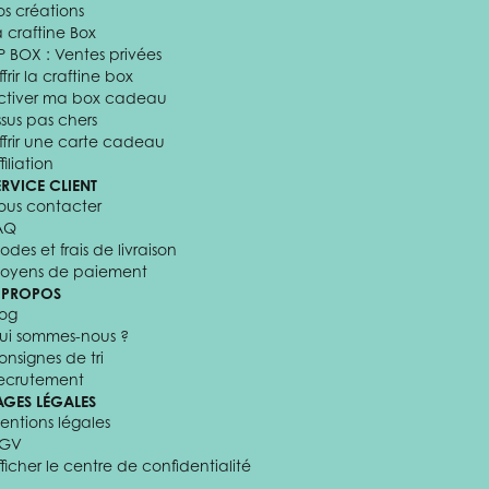
os créations
a craftine Box
P BOX : Ventes privées
frir la craftine box
ctiver ma box cadeau
ssus pas chers
ffrir une carte cadeau
filiation
ERVICE CLIENT
ous contacter
AQ
odes et frais de livraison
oyens de paiement
 PROPOS
log
ui sommes-nous ?
onsignes de tri
ecrutement
AGES LÉGALES
entions légales
GV
fficher le centre de confidentialité