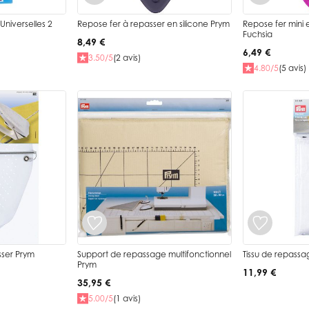
niverselles 2
Repose fer à repasser en silicone Prym
Repose fer mini e
Fuchsia
8,49 €
6,49 €
3.50/5
(2 avis)
4.80/5
(5 avis)
sser Prym
Support de repassage multifonctionnel
Tissu de repass
Prym
11,99 €
35,95 €
5.00/5
(1 avis)