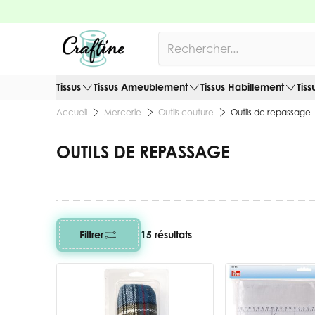
Allez au contenu
Rechercher
Tissus
Tissus Ameublement
Tissus Habillement
Tiss
Mercerie
Outils couture
Outils de repassage
Accueil
OUTILS DE REPASSAGE
Filtrer
15 résultats