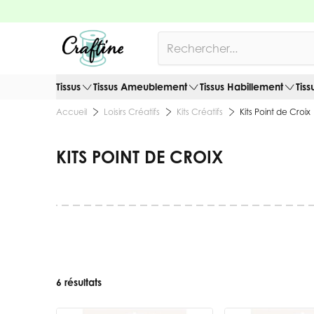
Allez au contenu
Rechercher
Tissus
Tissus Ameublement
Tissus Habillement
Tiss
Loisirs Créatifs
Kits Créatifs
Kits Point de Croix
Accueil
KITS POINT DE CROIX
6 résultats