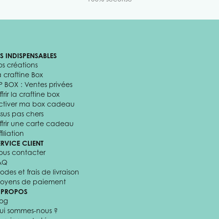
ES INDISPENSABLES
os créations
a craftine Box
P BOX : Ventes privées
frir la craftine box
ctiver ma box cadeau
ssus pas chers
ffrir une carte cadeau
filiation
ERVICE CLIENT
ous contacter
AQ
odes et frais de livraison
oyens de paiement
 PROPOS
log
ui sommes-nous ?