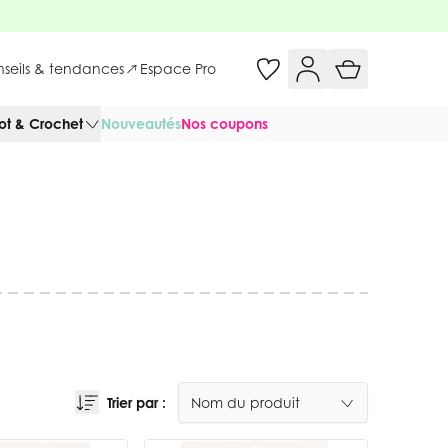
onseils & tendances
Espace Pro
cot & Crochet
Nouveautés
Nos coupons
Trier par :