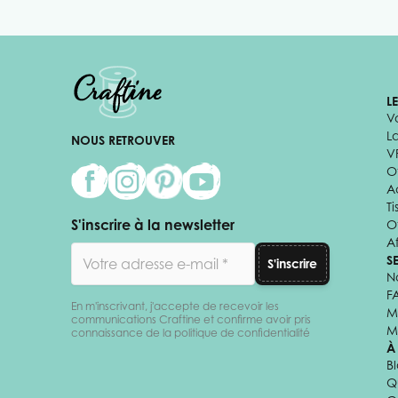
L
V
L
NOUS RETROUVER
V
Of
A
Ti
S'inscrire à la newsletter
O
Af
Adresse email
S
S'inscrire
N
F
En m'inscrivant, j'accepte de recevoir les
M
communications Craftine et confirme avoir pris
M
connaissance de la politique de confidentialité
À
B
Q