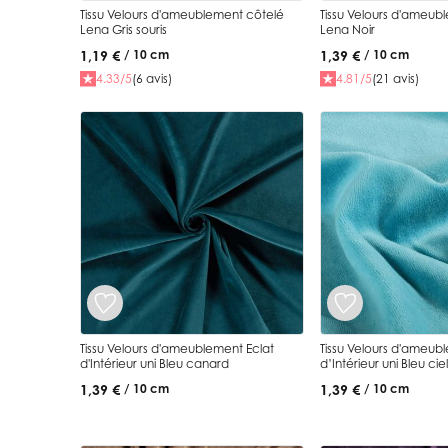
Tissu Velours d'ameublement côtelé
Tissu Velours d'ameub
Lena Gris souris
Lena Noir
1,19 €
1,39 €
/ 10 cm
/ 10 cm
4.33/5
(6 avis)
4.81/5
(21 avis)
Tissu Velours d'ameublement Eclat
Tissu Velours d'ameub
d'Intérieur uni Bleu canard
d’Intérieur uni Bleu ciel
1,39 €
1,39 €
/ 10 cm
/ 10 cm