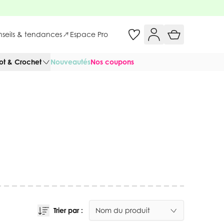
onseils & tendances
Espace Pro
cot & Crochet
Nouveautés
Nos coupons
Trier par :