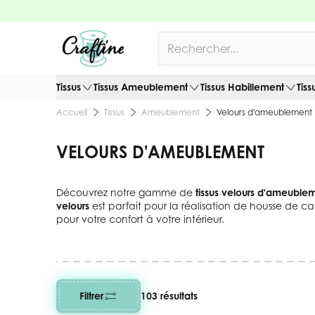
Allez au contenu
Rechercher
Tissus
Tissus Ameublement
Tissus Habillement
Tiss
Tissus
Ameublement
Velours d'ameublement
Accueil
VELOURS D'AMEUBLEMENT
Découvrez notre gamme de
tissus velours d'ameuble
velours
est parfait pour la réalisation de housse de ca
pour votre confort à votre intérieur.
Filtrer
103 résultats