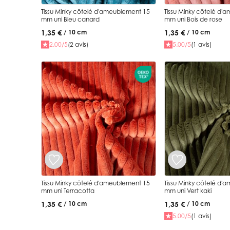
Tissu Minky côtelé d'ameublement 15
Tissu Minky côtelé d'
mm uni Bleu canard
mm uni Bois de rose
1,35 €
1,35 €
/ 10 cm
/ 10 cm
2.00/5
(2 avis)
5.00/5
(1 avis)
Tissu Minky côtelé d'ameublement 15
Tissu Minky côtelé d'
mm uni Terracotta
mm uni Vert kaki
1,35 €
1,35 €
/ 10 cm
/ 10 cm
5.00/5
(1 avis)