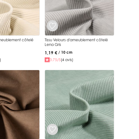
ameublement côtelé
Tissu Velours d'ameublement côtelé
Lena Gris
1,19 €
/ 10 cm
)
3.75/5
(4 avis)