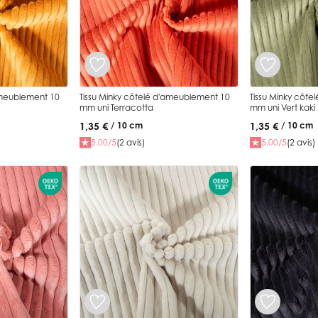
ameublement 10
Tissu Minky côtelé d'ameublement 10
Tissu Minky côt
mm uni Terracotta
mm uni Vert kaki
1,35 €
1,35 €
/ 10 cm
/ 10 cm
5.00/5
(2 avis)
5.00/5
(2 avis)