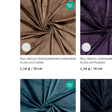
Tissu Velours d'ameublement extensible
Tissu Velours d'ameub
Acéa uni Camel
Acéa uni Pourpre
1,19 €
1,19 €
/ 10 cm
/ 10 cm