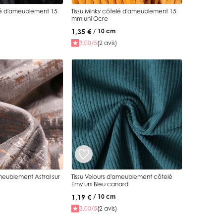
elé d'ameublement 15
Tissu Minky côtelé d'ameublement 15
mm uni Ocre
1,35 €
/ 10 cm
3.00/5
(2 avis)
ameublement Astral sur
Tissu Velours d'ameublement côtelé
Emy uni Bleu canard
1,19 €
/ 10 cm
3.00/5
(2 avis)