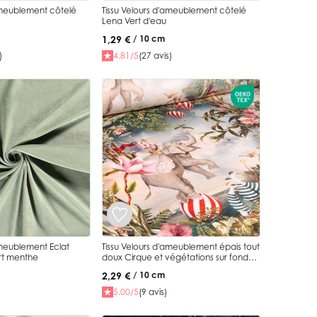
ameublement côtelé
Tissu Velours d'ameublement côtelé
Lena Vert d'eau
1,29 €
/ 10 cm
)
4.81/5
(27 avis)
ameublement Eclat
Tissu Velours d'ameublement épais tout
ert menthe
doux Cirque et végétations sur fond
Beige
2,29 €
/ 10 cm
5.00/5
(9 avis)