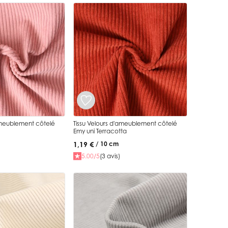
ameublement côtelé
Tissu Velours d'ameublement côtelé
Emy uni Terracotta
1,19 €
/ 10 cm
5.00/5
(3 avis)