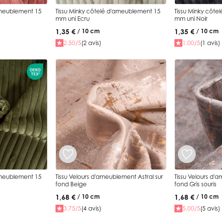
ameublement 15
Tissu Minky côtelé d'ameublement 15
Tissu Minky côt
mm uni Ecru
mm uni Noir
1,35 €
1,35 €
/ 10 cm
/ 10 cm
2.50/5
(2 avis)
1.00/5
(1 avis)
ameublement 15
Tissu Velours d'ameublement Astral sur
Tissu Velours d'
fond Beige
fond Gris souris
1,68 €
1,68 €
/ 10 cm
/ 10 cm
3.75/5
(4 avis)
5.00/5
(5 avis)