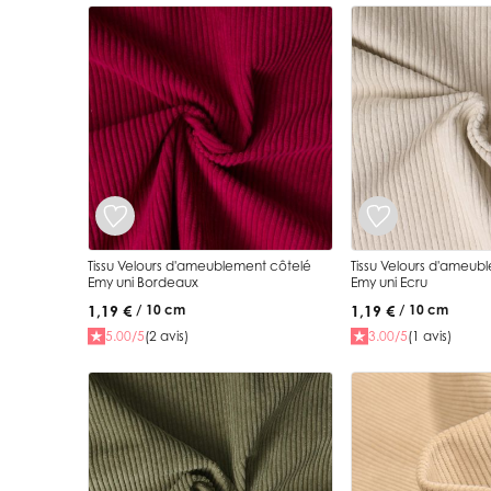
Tissu Velours d'ameublement côtelé
Tissu Velours d'ameub
Emy uni Bordeaux
Emy uni Ecru
1,19 €
1,19 €
/ 10 cm
/ 10 cm
5.00/5
(2 avis)
3.00/5
(1 avis)