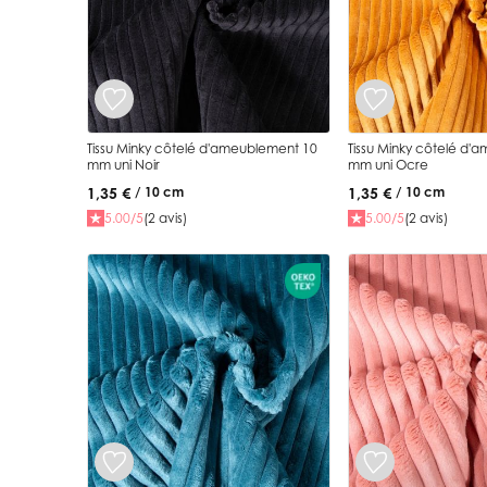
Tissu Minky côtelé d'ameublement 10
Tissu Minky côtelé d'
mm uni Noir
mm uni Ocre
1,35 €
1,35 €
/ 10 cm
/ 10 cm
5.00/5
(2 avis)
5.00/5
(2 avis)