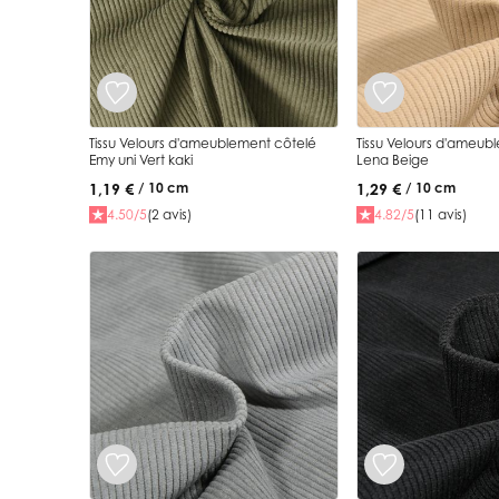
Tissu Velours d'ameublement côtelé
Tissu Velours d'ameub
Emy uni Vert kaki
Lena Beige
1,19 €
1,29 €
/ 10 cm
/ 10 cm
4.50/5
(2 avis)
4.82/5
(11 avis)