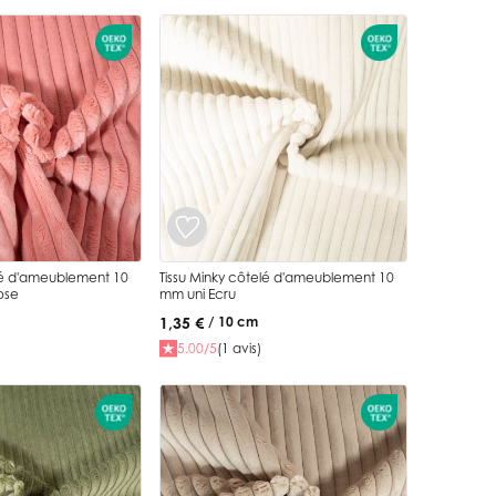
elé d'ameublement 10
Tissu Minky côtelé d'ameublement 10
ose
mm uni Ecru
1,35 €
/ 10 cm
5.00/5
(1 avis)