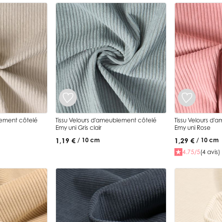
lement côtelé
Tissu Velours d'ameublement côtelé
Tissu Velours d'
Emy uni Gris clair
Emy uni Rose
1,19 €
1,29 €
/ 10 cm
/ 10 cm
4.75/5
(4 avis)