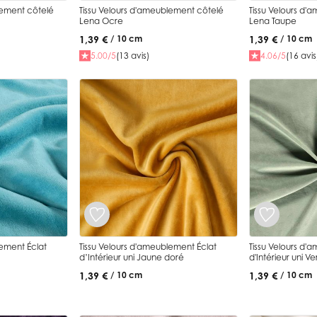
lement côtelé
Tissu Velours d'ameublement côtelé
Tissu Velours d'
Lena Ocre
Lena Taupe
1,39 €
1,39 €
/ 10 cm
/ 10 cm
5.00/5
(13 avis)
4.06/5
(16 avis
lement Éclat
Tissu Velours d'ameublement Éclat
Tissu Velours d'
d’Intérieur uni Jaune doré
d'Intérieur uni V
1,39 €
1,39 €
/ 10 cm
/ 10 cm