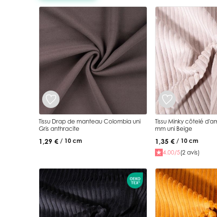
Tissu Drap de manteau Colombia uni
Tissu Minky côtelé d'
Gris anthracite
mm uni Beige
1,29 €
1,35 €
/ 10 cm
/ 10 cm
4.00/5
(2 avis)