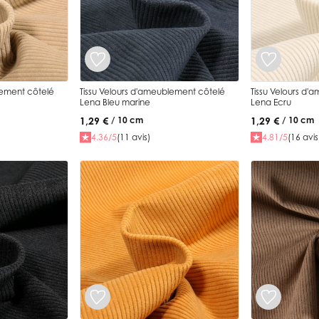
lement côtelé
Tissu Velours d'ameublement côtelé
Tissu Velours d'
Lena Bleu marine
Lena Ecru
1,29 €
1,29 €
/ 10 cm
/ 10 cm
4.36/5
(11 avis)
4.81/5
(16 avis