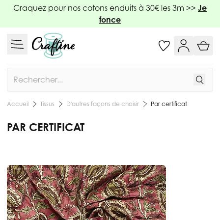
Allez au contenu
Craquez pour nos cotons enduits à 30€ les 3m >>
Je
fonce
Rechercher
Tissus
D'autres façons de choisir
Par certificat
Accueil
PAR CERTIFICAT