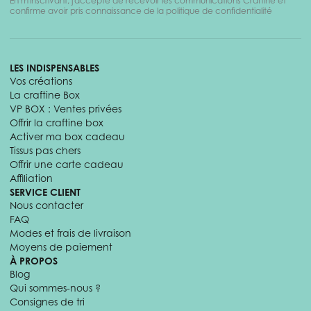
En m'inscrivant, j'accepte de recevoir les communications Craftine et
confirme avoir pris connaissance de la politique de confidentialité
LES INDISPENSABLES
Vos créations
La craftine Box
VP BOX : Ventes privées
Offrir la craftine box
Activer ma box cadeau
Tissus pas chers
Offrir une carte cadeau
Affiliation
SERVICE CLIENT
Nous contacter
FAQ
Modes et frais de livraison
Moyens de paiement
À PROPOS
Blog
Qui sommes-nous ?
Consignes de tri