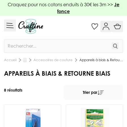
Allez au contenu
Craquez pour nos cotons enduits à 30€ les 3m >>
Je
fonce
Rechercher
Accessoires de couture
Appareils à biais & Retourne biais
Accueil
…
APPAREILS À BIAIS & RETOURNE BIAIS
8 résultats
Trier par