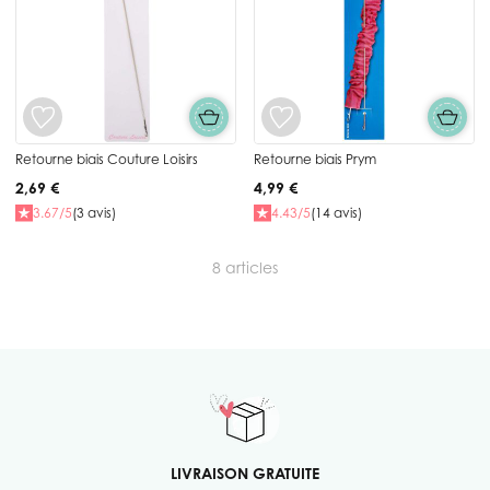
Retourne biais Couture Loisirs
Retourne biais Prym
2,69 €
4,99 €
3.67/5
(3 avis)
4.43/5
(14 avis)
8
articles
LIVRAISON GRATUITE