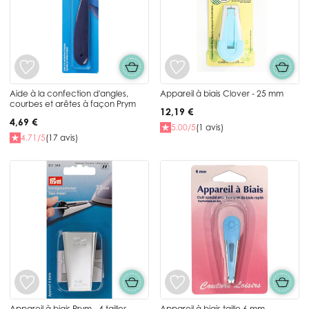
Aide à la confection d'angles,
Appareil à biais Clover - 25 mm
courbes et arêtes à façon Prym
12,19 €
4,69 €
5.00/5
(1 avis)
4.71/5
(17 avis)
Appareil à biais Prym - 4 tailles
Appareil à biais taille 6 mm