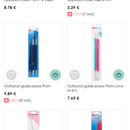
8,78 €
3,29 €
4.29/5
(7 avis)
Outil pour guide-passe Prym
Outil pour guide-passe Prym Love -
M et L
9,89 €
7,65 €
4.88/5
(8 avis)