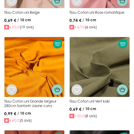
Tissu Coton uni Beige
Tissu Coton uni Rose romantique
0,69 €
0,74 €
/ 10 cm
/ 10 cm
4.95/5
(19 avis)
4.67/5
(6 avis)
Tissu Coton uni Grande largeur
Tissu Coton uni Vert kaki
280cm Santorin Jaune curry
0,69 €
/ 10 cm
0,99 €
/ 10 cm
5.00/5
(8 avis)
4.60/5
(5 avis)