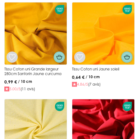
Tissu Coton uni Grande largeur
Tissu Coton uni Jaune soleil
280cm Santorin Jaune curcuma
0,64 €
/ 10 cm
0,99 €
/ 10 cm
4.86/5
(7 avis)
5.00/5
(11 avis)