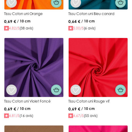
Tissu Coton uni Orange
Tissu Coton uni Bleu canard
0,69 €
0,64 €
/ 10 cm
/ 10 cm
4.82/5
(38 avis)
5.00/5
(6 avis)
Tissu Coton uni Violet Foncé
Tissu Coton uni Rouge vif
0,69 €
0,69 €
/ 10 cm
/ 10 cm
4.81/5
(16 avis)
4.67/5
(55 avis)