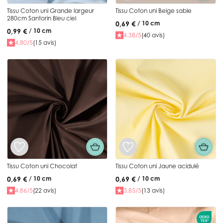
Tissu Coton uni Grande largeur
Tissu Coton uni Beige sable
280cm Santorin Bleu ciel
0,69 €
/ 10 cm
0,99 €
/ 10 cm
4.38/5
(40 avis)
4.80/5
(15 avis)
Tissu Coton uni Chocolat
Tissu Coton uni Jaune acidulé
0,69 €
0,69 €
/ 10 cm
/ 10 cm
4.86/5
(22 avis)
3.85/5
(13 avis)