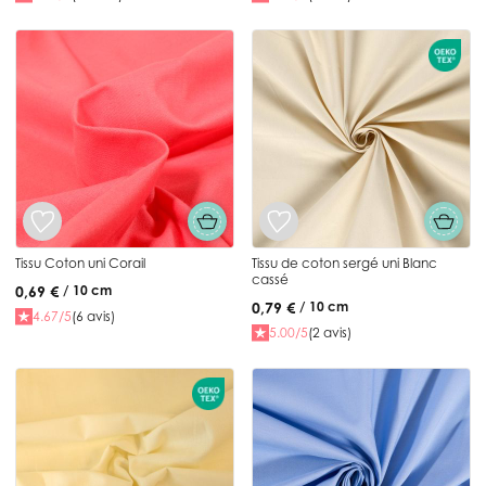
Tissu Coton uni Corail
Tissu de coton sergé uni Blanc
cassé
0,69 €
/ 10 cm
0,79 €
/ 10 cm
4.67/5
(6 avis)
5.00/5
(2 avis)