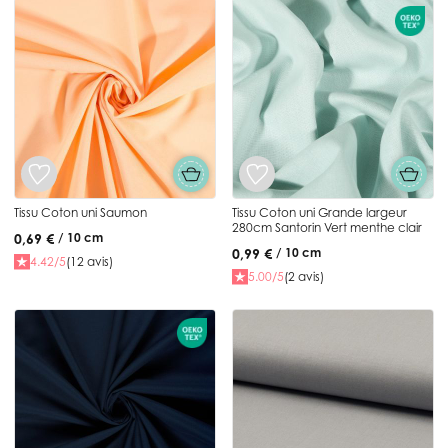
Tissu Coton uni Saumon
Tissu Coton uni Grande largeur
280cm Santorin Vert menthe clair
0,69 €
/ 10 cm
0,99 €
/ 10 cm
4.42/5
(12 avis)
5.00/5
(2 avis)