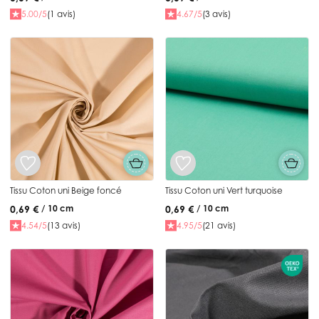
5.00/5
(1 avis)
4.67/5
(3 avis)
Tissu Coton uni Beige foncé
Tissu Coton uni Vert turquoise
0,69 €
0,69 €
/ 10 cm
/ 10 cm
4.54/5
(13 avis)
4.95/5
(21 avis)