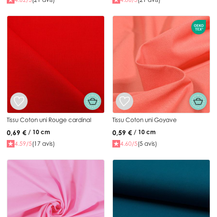
Tissu Coton uni Rouge cardinal
Tissu Coton uni Goyave
0,69 €
0,59 €
/ 10 cm
/ 10 cm
4.59/5
(17 avis)
4.60/5
(5 avis)