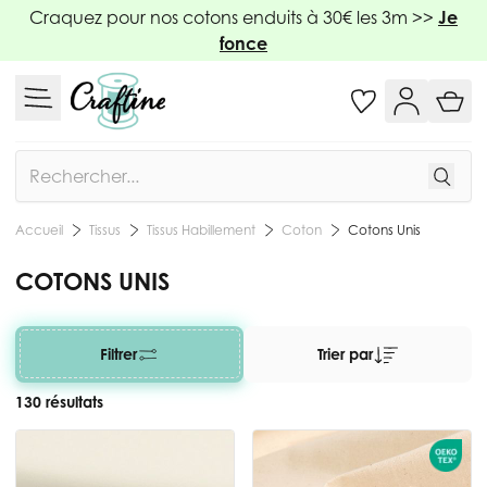
Allez au contenu
Craquez pour nos cotons enduits à 30€ les 3m >>
Je
fonce
Rechercher
Tissus
Tissus Habillement
Coton
Cotons Unis
Accueil
COTONS UNIS
Filtrer
Trier par
130 résultats