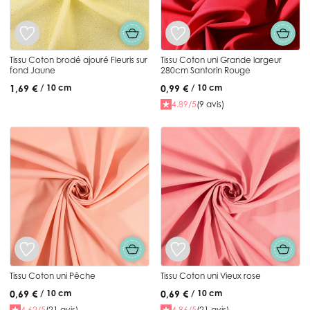
Tissu Coton brodé ajouré Fleuris sur
Tissu Coton uni Grande largeur
fond Jaune
280cm Santorin Rouge
1,69 €
0,99 €
/ 10 cm
/ 10 cm
4.89/5
(9 avis)
Tissu Coton uni Pêche
Tissu Coton uni Vieux rose
0,69 €
0,69 €
/ 10 cm
/ 10 cm
4.62/5
(21 avis)
4.86/5
(21 avis)