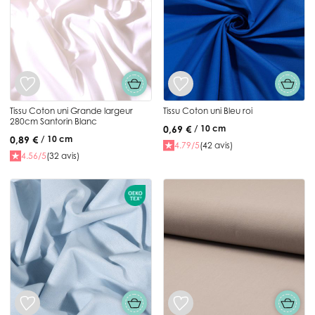
Tissu Coton uni Grande largeur
Tissu Coton uni Bleu roi
280cm Santorin Blanc
0,69 €
/ 10 cm
0,89 €
/ 10 cm
4.79/5
(42 avis)
4.56/5
(32 avis)