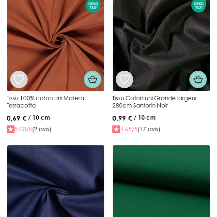
Tissu 100% coton uni Matera
Tissu Coton uni Grande largeur
Terracotta
280cm Santorin Noir
0,69 €
0,99 €
/ 10 cm
/ 10 cm
5.00/5
(2 avis)
4.65/5
(17 avis)