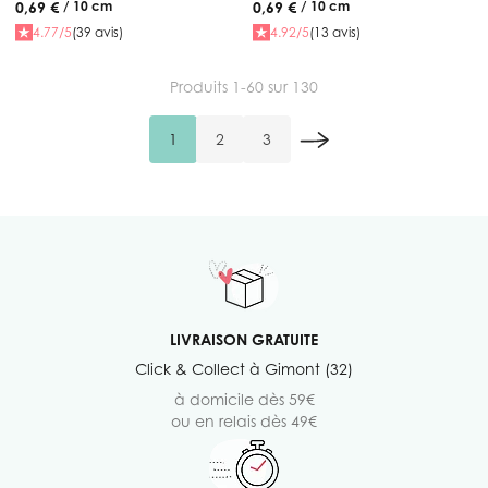
0,69 €
0,69 €
/ 10 cm
/ 10 cm
4.77/5
(39 avis)
4.92/5
(13 avis)
Produits
1
-
60
sur
130
1
2
3
Vous lisez actuellement la page
Page
Page
LIVRAISON GRATUITE
Click & Collect à Gimont (32)
à domicile dès 59€
ou en relais dès 49€