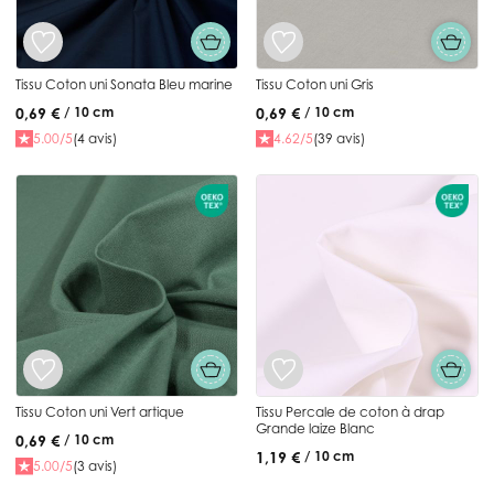
Tissu Coton uni Sonata Bleu marine
Tissu Coton uni Gris
0,69 €
0,69 €
/ 10 cm
/ 10 cm
5.00/5
(4 avis)
4.62/5
(39 avis)
Tissu Coton uni Vert artique
Tissu Percale de coton à drap
Grande laize Blanc
0,69 €
/ 10 cm
1,19 €
/ 10 cm
5.00/5
(3 avis)