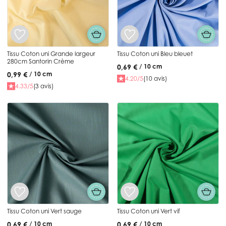
Tissu Coton uni Grande largeur
Tissu Coton uni Bleu bleuet
280cm Santorin Crème
0,69 €
/ 10 cm
0,99 €
/ 10 cm
4.20/5
(10 avis)
4.33/5
(3 avis)
Tissu Coton uni Vert sauge
Tissu Coton uni Vert vif
0,69 €
0,69 €
/ 10 cm
/ 10 cm