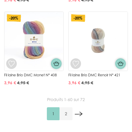
-20%
-20%
Fil laine Brio DMC Monet N° 408
Fil laine Brio DMC Renoir N° 421
3,96 €
4,95 €
3,96 €
4,95 €
Produits
1
-
60
sur
72
1
2
Vous lisez actuellement la page
Page