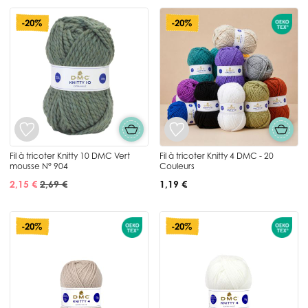
-20%
-20%
Fil à tricoter Knitty 10 DMC Vert
Fil à tricoter Knitty 4 DMC - 20
mousse N° 904
Couleurs
2,15 €
2,69 €
1,19 €
-20%
-20%