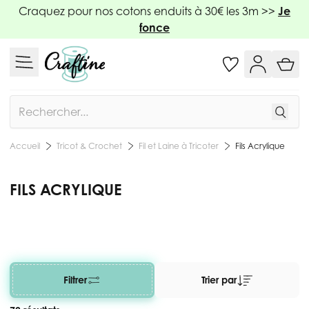
Allez au contenu
Craquez pour nos cotons enduits à 30€ les 3m >>
Je
fonce
Rechercher
Tricot & Crochet
Fil et Laine à Tricoter
Fils Acrylique
Accueil
FILS ACRYLIQUE
Filtrer
Trier par