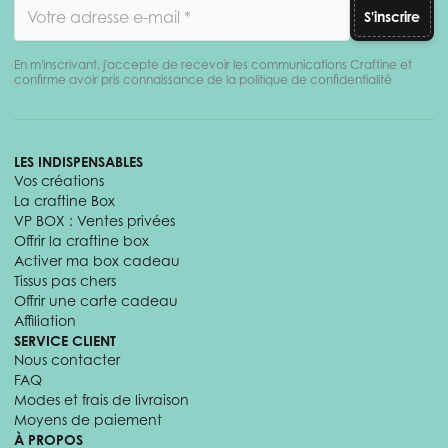
Adresse email
S'inscrire
En m'inscrivant, j'accepte de recevoir les communications Craftine et
confirme avoir pris connaissance de la politique de confidentialité
LES INDISPENSABLES
Vos créations
La craftine Box
VP BOX : Ventes privées
Offrir la craftine box
Activer ma box cadeau
Tissus pas chers
Offrir une carte cadeau
Affiliation
SERVICE CLIENT
Nous contacter
FAQ
Modes et frais de livraison
Moyens de paiement
À PROPOS