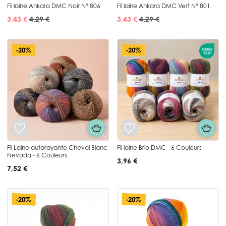
Fil laine Ankara DMC Noir N° 806
Fil laine Ankara DMC Vert N° 801
3,43 €
4,29 €
3,43 €
4,29 €
-20%
-20%
Fil Laine autorayante Cheval Blanc
Fil laine Brio DMC - 6 Couleurs
Nevada - 6 Couleurs
3,96 €
7,52 €
-20%
-20%