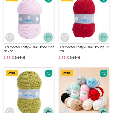
Fil à tricoter Knitty 6 DMC Rose clair
Fil à tricoter Knitty 6 DMC Rouge N°
N° 958
698
2,15 €
2,69 €
2,15 €
2,69 €
-20%
-20%