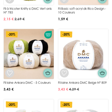
Fil à tricoter Knitty 6 DMC Vert anis
Fil Basic soft acryl dk Rico Design -
N° 785
10 Couleurs
2,15 €
2,69 €
1,59 €
-20%
-20%
Fil laine Ankara DMC - 5 Couleurs
Fil laine Ankara DMC Beige N° 809
3,43 €
3,43 €
4,29 €
-20%
-20%