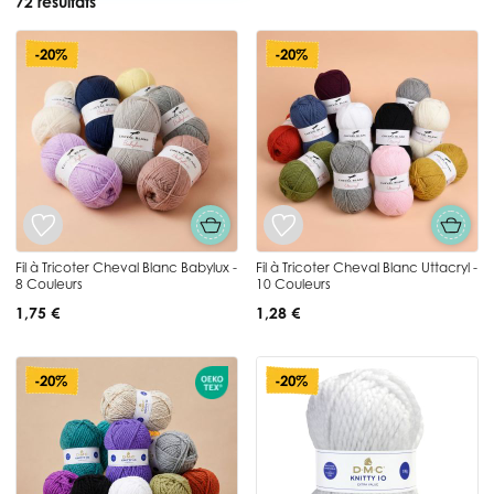
72 résultats
-20%
-20%
Fil à Tricoter Cheval Blanc Babylux -
Fil à Tricoter Cheval Blanc Uttacryl -
8 Couleurs
10 Couleurs
1,75 €
1,28 €
-20%
-20%