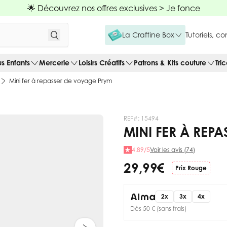
🌟 Découvrez nos offres exclusives >
Je fonce
La Craftine Box
Tutoriels, c
us Enfants
Mercerie
Loisirs Créatifs
Patrons & Kits couture
Tri
Mini fer à repasser de voyage Prym
REF#:
15494
MINI FER À REP
4.89/5
Voir les avis (74)
29,99 €
Prix Rouge
2x
3x
4x
Dès 50 € (sans frais)