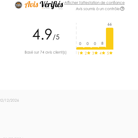
Afficher l'attestation de confiance
Avis soumis à un contrôle
66
4.9
/5
8
0
0
0
Basé sur 74 avis client(s)
1
2
3
4
5
02/12/2026