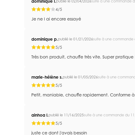
dominique l.
publié le 02/04/2026
suite à une commande d
4/5
Je ne l ai encore essayé
dominique p.
publié le 01/21/2026
suite à une commande 
5/5
Très bon produit, chauffe très vite. Super pratique 
marie-hélène s.
publié le 01/05/2026
suite à une comman
5/5
Petit, maniable, chauffe rapidement. Conforme à
ainhoa l.
publié le 11/16/2025
suite à une commande du 11
5/5
juste ce dont j'avais besoin