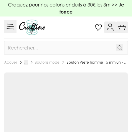
Allez au contenu
Craquez pour nos cotons enduits à 30€ les 3m >>
Je
fonce
Rechercher
Boutons mode
Bouton Veste homme 15 mm uni - Gris
Accueil
…