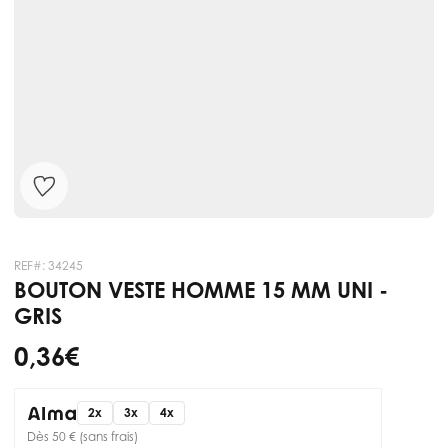
REF#:
34245
BOUTON VESTE HOMME 15 MM UNI -
GRIS
0,36 €
2x
3x
4x
Dès 50 € (sans frais)