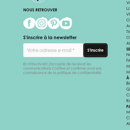
V
L
NOUS RETROUVER
V
Of
A
Ti
S'inscrire à la newsletter
O
Af
Adresse email
S
S'inscrire
N
F
En m'inscrivant, j'accepte de recevoir les
M
communications Craftine et confirme avoir pris
M
connaissance de la politique de confidentialité
À
B
Q
C
R
P
M
C
A