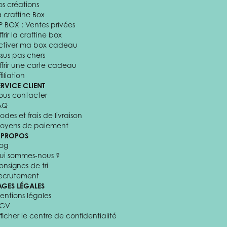
os créations
a craftine Box
P BOX : Ventes privées
frir la craftine box
ctiver ma box cadeau
ssus pas chers
ffrir une carte cadeau
filiation
ERVICE CLIENT
ous contacter
AQ
odes et frais de livraison
oyens de paiement
 PROPOS
log
ui sommes-nous ?
onsignes de tri
ecrutement
AGES LÉGALES
entions légales
GV
fficher le centre de confidentialité