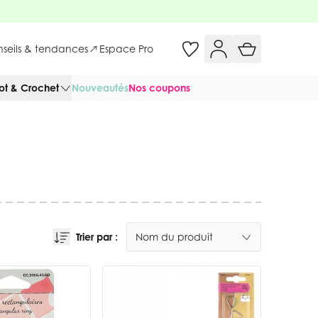
onseils & tendances
Espace Pro
cot & Crochet
Nouveautés
Nos coupons
Trier par :