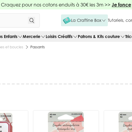
Craquez pour nos cotons enduits à 30€ les 3m >>
Je fonce
La Craftine Box
Tutoriels, c
us Enfants
Mercerie
Loisirs Créatifs
Patrons & Kits couture
Tri
es et boucles
Passants