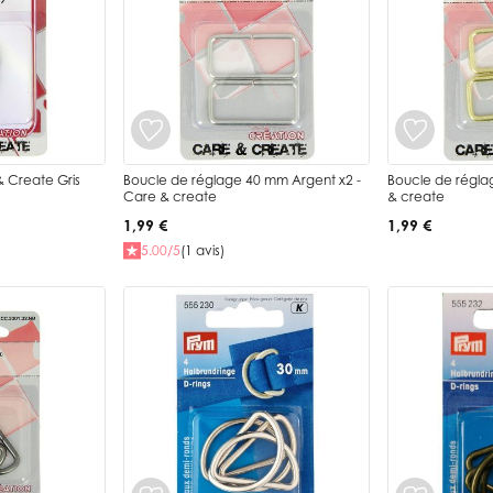
 Create Gris
Boucle de réglage 40 mm Argent x2 -
Boucle de régla
Care & create
& create
1,99 €
1,99 €
5.00/5
(1 avis)