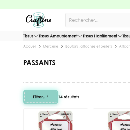
Allez au contenu
Rechercher
Tissus
Tissus Ameublement
Tissus Habillement
Tiss
Mercerie
Boutons, attaches et oeillets
Attach
Accueil
PASSANTS
Filtrer
14 résultats