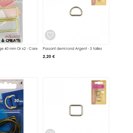
ge 40 mm Or x2 - Care
Passant demi rond Argent - 5 tailles
2,20 €