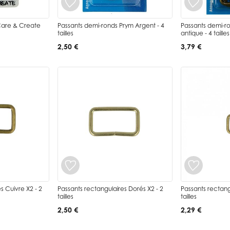
Care & Create
Passants demi-ronds Prym Argent - 4
Passants demi-ro
tailles
antique - 4 tailles
2,50 €
3,79 €
s Cuivre X2 - 2
Passants rectangulaires Dorés X2 - 2
Passants rectang
tailles
tailles
2,50 €
2,29 €