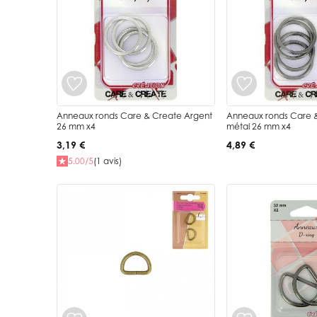
Anneaux ronds Care & Create Argent
Anneaux ronds Care &
26 mm x4
métal 26 mm x4
3,19 €
4,89 €
5.00/5
(1 avis)