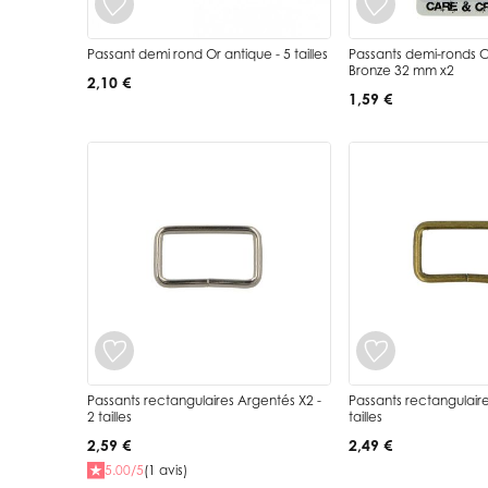
Passant demi rond Or antique - 5 tailles
Passants demi-ronds 
Bronze 32 mm x2
2,10 €
1,59 €
Passants rectangulaires Argentés X2 -
Passants rectangulaire
2 tailles
tailles
2,59 €
2,49 €
5.00/5
(1 avis)