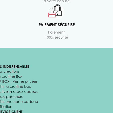
à votre écoute
PAIEMENT SÉCURISÉ
Paiement
100% sécurisé
ES INDISPENSABLES
os créations
a craftine Box
P BOX : Ventes privées
frir la craftine box
ctiver ma box cadeau
ssus pas chers
ffrir une carte cadeau
filiation
ERVICE CLIENT