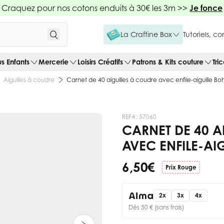
Craquez pour nos cotons enduits à 30€ les 3m >>
Je fonce
La Craftine Box
Tutoriels, c
us Enfants
Mercerie
Loisirs Créatifs
Patrons & Kits couture
Tri
Aiguilles à coudre
Carnet de 40 aiguilles à coudre avec enfile-aiguille Boh
REF#:
57060
CARNET DE 40 A
AVEC ENFILE-AI
6,50 €
Prix Rouge
2x
3x
4x
Dès 50 € (sans frais)