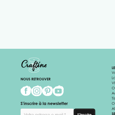
L
V
L
NOUS RETROUVER
V
Of
A
Ti
S'inscrire à la newsletter
O
Af
Adresse email
S
S'inscrire