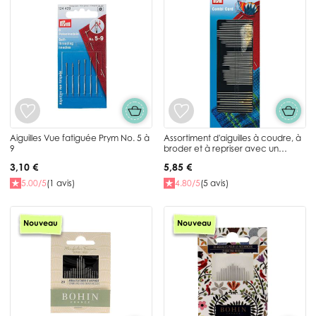
Aiguilles Vue fatiguée Prym No. 5 à
Assortiment d'aiguilles à coudre, à
9
broder et à repriser avec un
enfileur Prym
3,10 €
5,85 €
5.00/5
(1 avis)
4.80/5
(5 avis)
Nouveau
Nouveau