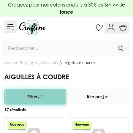
Allez au contenu
Craquez pour nos cotons enduits à 30€ les 3m >>
Je
fonce
Rechercher
Aiguilles main
Aiguilles à coudre
Accueil
…
AIGUILLES À COUDRE
Filtrer
Trier par
17 résultats
Nouveau
Nouveau