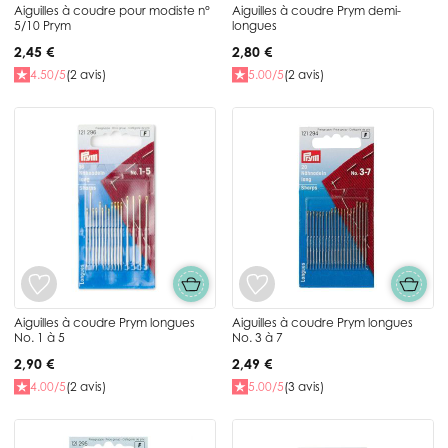
Aiguilles à coudre pour modiste n°
Aiguilles à coudre Prym demi-
5/10 Prym
longues
2,45 €
2,80 €
4.50/5
(2 avis)
5.00/5
(2 avis)
Aiguilles à coudre Prym longues
Aiguilles à coudre Prym longues
No. 1 à 5
No. 3 à 7
2,90 €
2,49 €
4.00/5
(2 avis)
5.00/5
(3 avis)