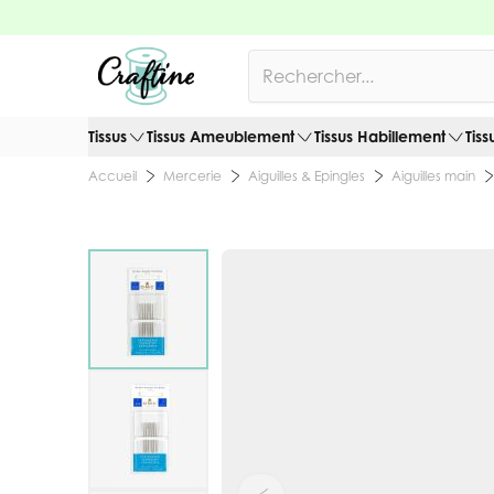
Allez au contenu
Rechercher
Tissus
Tissus Ameublement
Tissus Habillement
Tiss
Mercerie
Aiguilles & Epingles
Aiguilles main
Accueil