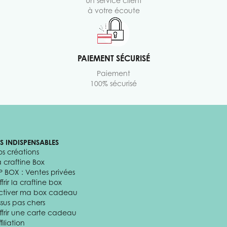
Un service client
à votre écoute
PAIEMENT SÉCURISÉ
Paiement
100% sécurisé
ES INDISPENSABLES
os créations
a craftine Box
P BOX : Ventes privées
frir la craftine box
ctiver ma box cadeau
ssus pas chers
ffrir une carte cadeau
filiation