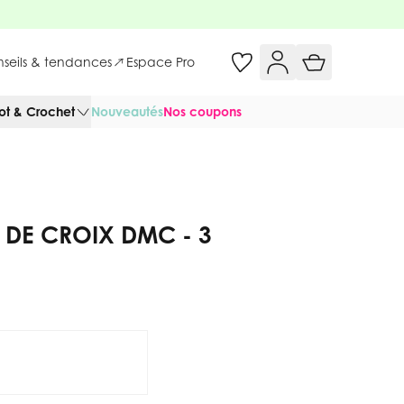
onseils & tendances
Espace Pro
cot & Crochet
Nouveautés
Nos coupons
T DE CROIX DMC - 3