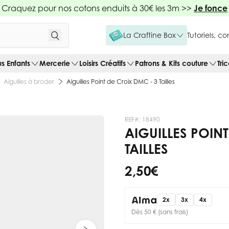
Craquez pour nos cotons enduits à 30€ les 3m >>
Je fonce
La Craftine Box
Tutoriels, c
us Enfants
Mercerie
Loisirs Créatifs
Patrons & Kits couture
Tri
Aiguilles à broder
Aiguilles Point de Croix DMC - 3 Tailles
REF#:
18490
AIGUILLES POIN
TAILLES
2,50 €
2x
3x
4x
Dès 50 € (sans frais)