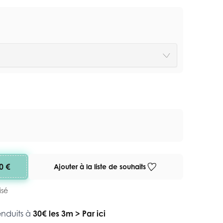
0 €
Ajouter à la liste de souhaits
isé
enduits à
30€ les 3m
>
Par ici