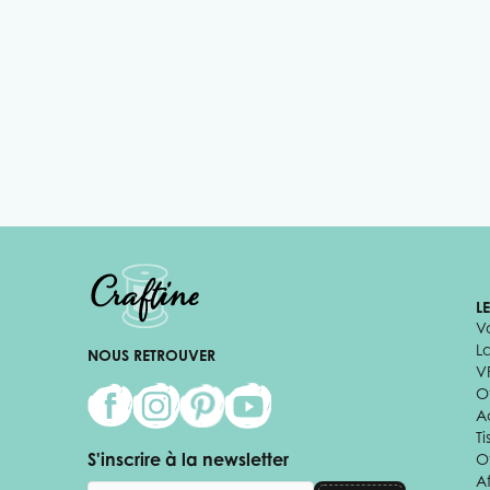
L
V
L
NOUS RETROUVER
V
Of
A
Ti
S'inscrire à la newsletter
O
Af