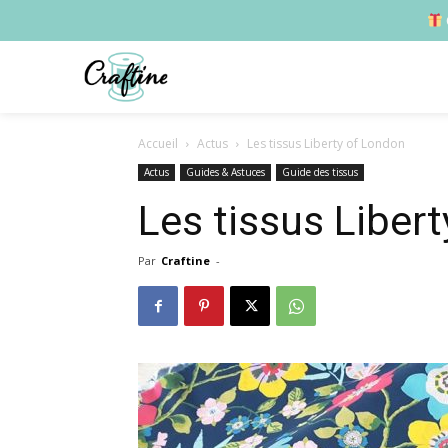
Accueil
Actus
Les tissus Liberty of London
Actus
Guides & Astuces
Guide des tissus
Les tissus Liber
Par
Craftine
-