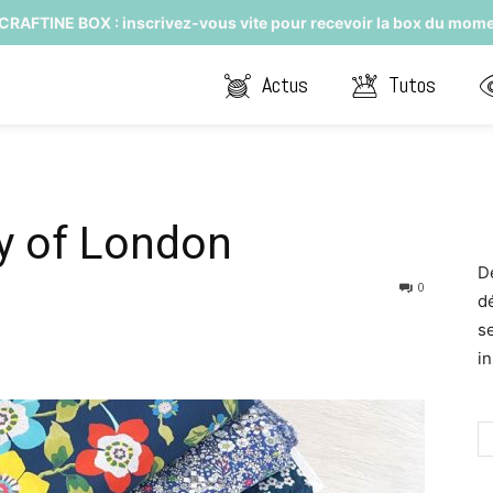
CRAFTINE BOX : inscrivez-vous vite pour recevoir la box du mome
Actus
Tutos
ty of London
D
0
d
s
in