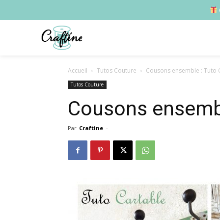
Accueil
Tutos Couture
Cousons ensemble : Tuto 
Tutos Couture
Cousons ensembl
Par
Craftine
-