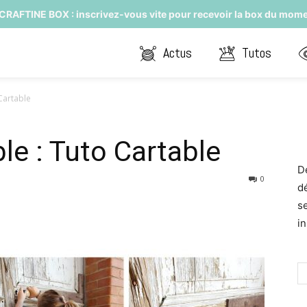
CRAFTINE BOX : inscrivez-vous vite pour recevoir la box du mome
Actus
Tutos
Cartable
e : Tuto Cartable
D
0
d
s
in