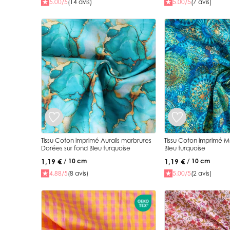
5.00/5
(14 avis)
5.00/5
(7 avis)
Tissu Coton imprimé Auralis marbrures
Tissu Coton imprimé M
Dorées sur fond Bleu turquoise
Bleu turquoise
1,19 €
1,19 €
/ 10 cm
/ 10 cm
4.88/5
(8 avis)
5.00/5
(2 avis)