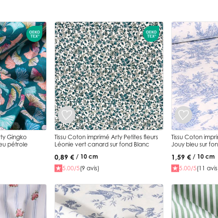
Tissu Coton imprimé Arty Petites fleurs
Tissu Coton impr
leu pétrole
Léonie vert canard sur fond Blanc
Jouy bleu sur fo
0,89 €
1,59 €
/ 10 cm
/ 10 cm
5.00/5
(9 avis)
5.00/5
(11 avis