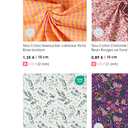
Tissu Coton Seersucker carreaux Vichy
Tissu Coton Cretonne 
Rose bonbon
fleurs Rouges sur fond
1,35 €
0,89 €
/ 10 cm
/ 10 cm
5.00/5
(2 avis)
5.00/5
(1 avis)