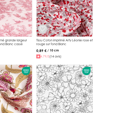
imé grande largeur
Tissu Coton imprimé Arty Léonie rose et
ond Blanc cassé
rouge sur fond Blanc
0,89 €
/ 10 cm
4.79/5
(14 avis)