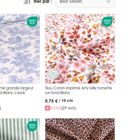
Trier par :
imé grande largeur
Tissu Coton imprimé Arty Milly tomette
nd Blanc cassé
sur fond Blanc
0,75 €
/ 10 cm
)
4.93/5
(29 avis)