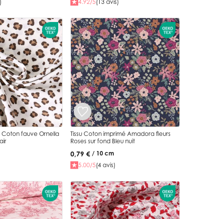
)
4.92/5
(13 avis)
auve Ornella
Tissu Coton imprimé Amadora fleurs
air
Roses sur fond Bleu nuit
0,79 €
/ 10 cm
5.00/5
(4 avis)