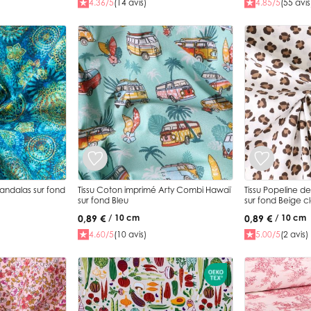
4.36/5
(14 avis)
4.85/5
(55 avis
andalas sur fond
Tissu Coton imprimé Arty Combi Hawaï
Tissu Popeline de Coton f
sur fond Bleu
sur fond Beige cl
0,89 €
0,89 €
/ 10 cm
/ 10 cm
4.60/5
(10 avis)
5.00/5
(2 avis)