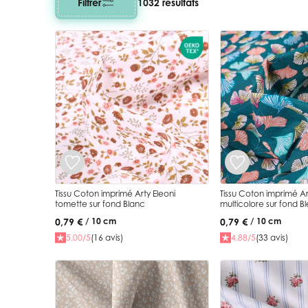
Filtrer
1032 résultats
Tissu Coton imprimé Arty Eleoni
Tissu Coton imprimé Arty Gingko
tomette sur fond Blanc
multicolore sur fond B
0,79 €
0,79 €
/ 10 cm
/ 10 cm
5.00/5
(16 avis)
4.88/5
(33 avis)