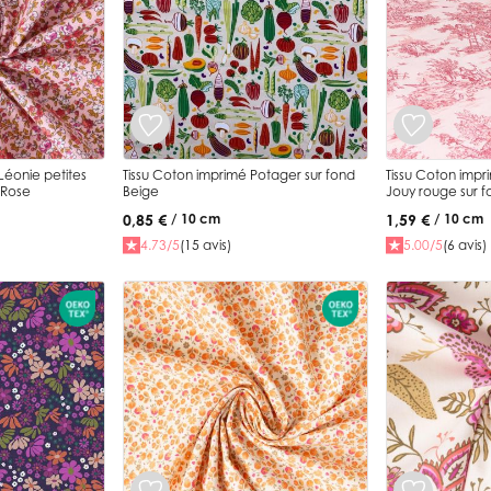
Léonie petites
Tissu Coton imprimé Potager sur fond
Tissu Coton impr
 Rose
Beige
Jouy rouge sur f
0,85 €
1,59 €
/ 10 cm
/ 10 cm
4.73/5
(15 avis)
5.00/5
(6 avis)