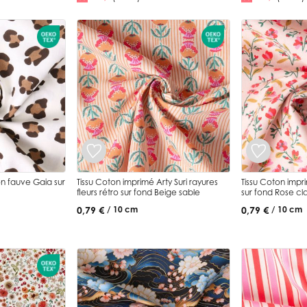
 sur
Tissu Coton imprimé Arty Suri rayures
Tissu Coton impr
fleurs rétro sur fond Beige sable
sur fond Rose cla
0,79 €
0,79 €
/ 10 cm
/ 10 cm