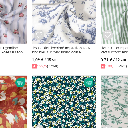
n Eglantine
Tissu Coton imprimé Inspiration Jouy
Tissu Coton impr
s Roses sur fond
bird bleu sur fond Blanc cassé
Vert sur fond Bla
1,09 €
0,79 €
/ 10 cm
/ 10 cm
4.29/5
(7 avis)
5.00/5
(3 avis)