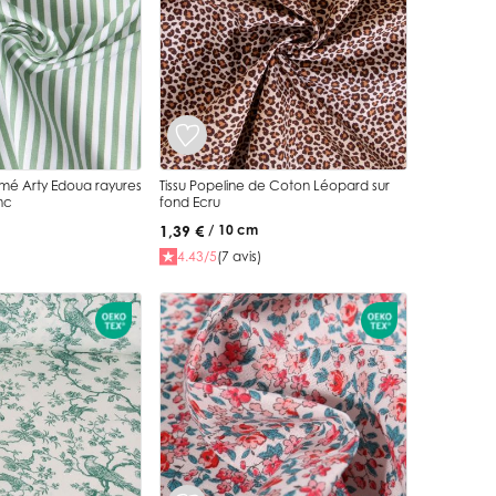
imé Arty Edoua rayures
Tissu Popeline de Coton Léopard sur
nc
fond Ecru
1,39 €
/ 10 cm
4.43/5
(7 avis)