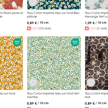
ty Fleurs jaune et
Tissu Coton imprimé Miyu sur fond Bleu
Tissu Coton impr
le
pétrole
Mesange Vert su
0,89 €
1,09 €
/ 10 cm
/ 10 cm
4.80/5
(10 avis)
5.00/5
(1 avis)
yu sur fond
Tissu Coton imprimé Miyu sur fond Vert
Tissu Coton impr
menthe
Noir
0,89 €
0,89 €
/ 10 cm
/ 10 cm