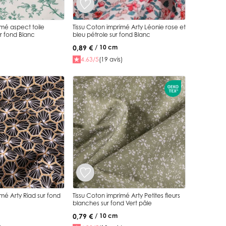
imé aspect toile
Tissu Coton imprimé Arty Léonie rose et
r fond Blanc
bleu pétrole sur fond Blanc
0,89 €
/ 10 cm
4.63/5
(19 avis)
imé Arty Riad sur fond
Tissu Coton imprimé Arty Petites fleurs
blanches sur fond Vert pâle
0,79 €
/ 10 cm