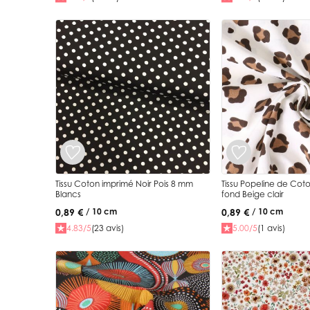
Tissu Coton imprimé Noir Pois 8 mm
Tissu Popeline de Coton fauve Gaia
Blancs
fond Beige clair
0,89 €
0,89 €
/ 10 cm
/ 10 cm
4.83/5
(23 avis)
5.00/5
(1 avis)