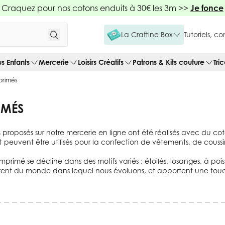
Craquez pour nos cotons enduits à 30€ les 3m >>
Je fonce
La Craftine Box
Tutoriels, c
us Enfants
Mercerie
Loisirs Créatifs
Patrons & Kits couture
Tri
primés
IMÉS
s
proposés sur notre mercerie en ligne ont été réalisés avec du co
et peuvent être utilisés pour la confection de vêtements, de coussi
imprimé se décline dans des motifs variés : étoilés, losanges, à p
spirent du monde dans lequel nous évoluons, et apportent une t