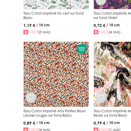
Tissu Coton imprimé Ito vert sur fond
Tissu Coton imprimé Art
Blanc
sur fond Violet
1,19 €
0,72 €
/ 10 cm
/ 10 cm
5.00/5
(3 avis)
5.00/5
(4 avis)
Tissu Coton imprimé Arty Petites fleurs
Tissu Coton imprimé A
Léonie rouges sur fond Blanc
fleuris sur fond Blanc
0,89 €
0,79 €
/ 10 cm
/ 10 cm
5.00/5
(4 avis)
4.00/5
(1 avis)