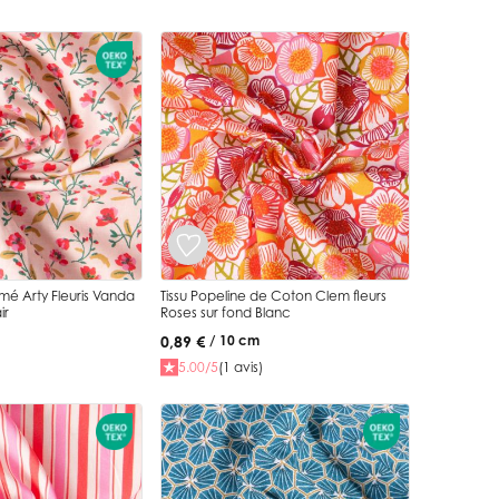
imé Arty Fleuris Vanda
Tissu Popeline de Coton Clem fleurs
ir
Roses sur fond Blanc
0,89 €
/ 10 cm
5.00/5
(1 avis)