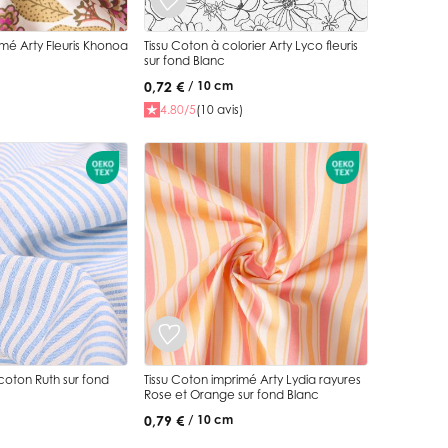
imé Arty Fleuris Khonoa
Tissu Coton à colorier Arty Lyco fleuris
sur fond Blanc
0,72 €
/ 10 cm
4.80/5
(10 avis)
 coton Ruth sur fond
Tissu Coton imprimé Arty Lydia rayures
Rose et Orange sur fond Blanc
0,79 €
/ 10 cm