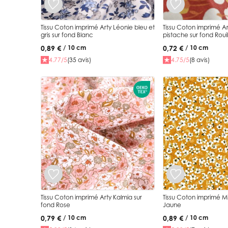
Tissu Coton imprimé Arty Léonie bleu et
Tissu Coton imprimé Ar
gris sur fond Blanc
pistache sur fond Rouil
0,89 €
0,72 €
/ 10 cm
/ 10 cm
4.77/5
(35 avis)
4.75/5
(8 avis)
Tissu Coton imprimé Arty Kalmia sur
Tissu Coton imprimé Mi
fond Rose
Jaune
0,79 €
0,89 €
/ 10 cm
/ 10 cm