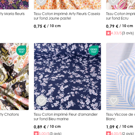
y Maria fleuris
Tissu Coton imprimé Arty Fleuris Caseia
Tissu Coton impr
sur fond Jaune pastel
sur fond Ecru
0,75 €
0,79 €
/ 10 cm
/ 10 cm
4.33/5
(3 avis)
rty Chatons
Tissu Coton imprimé Fleur d'amandier
Tissu Viscose de
sur fond Bleu marine
Blanc
0,89 €
1,09 €
/ 10 cm
/ 10 cm
5.00/5
(3 avis)
4.00/5
(2 avis)