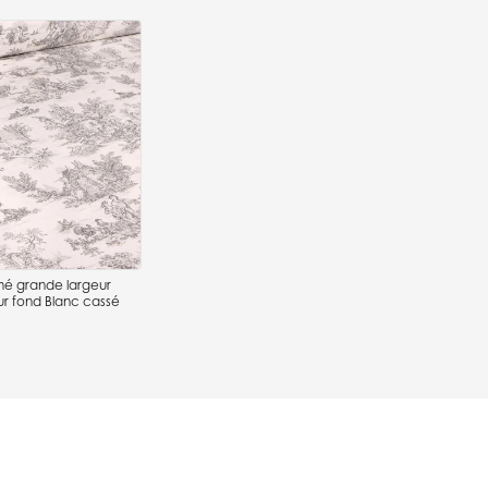
imé grande largeur
ur fond Blanc cassé