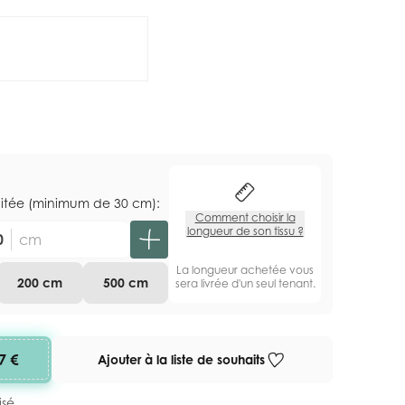
aitée (minimum de 30 cm):
Comment choisir la
longueur de son tissu ?
cm
La longueur achetée vous
200 cm
500 cm
sera livrée d'un seul tenant.
7 €
Ajouter à la liste de souhaits
isé