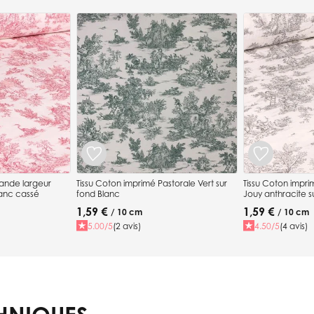
rande largeur
Tissu Coton imprimé Pastorale Vert sur
Tissu Coton impr
lanc cassé
fond Blanc
Jouy anthracite s
1,59 €
1,59 €
/ 10 cm
/ 10 cm
5.00/5
(2 avis)
4.50/5
(4 avis)