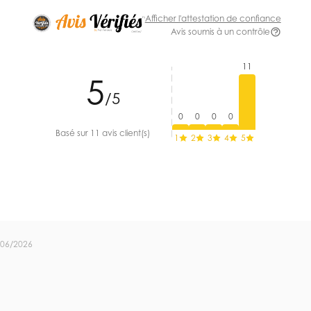
Afficher l'attestation de confiance
Avis soumis à un contrôle
11
5
/5
0
0
0
0
Basé sur 11 avis client(s)
1
2
3
4
5
/06/2026