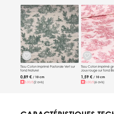
Press to skip carousel
Tissu Coton imprimé Pastorale Vert sur
Tissu Coton imprimé g
fond Naturel
Jouy rouge sur fond B
0,89 €
1,59 €
/ 10 cm
/ 10 cm
5.00/5
(2 avis)
5.00/5
(6 avis)