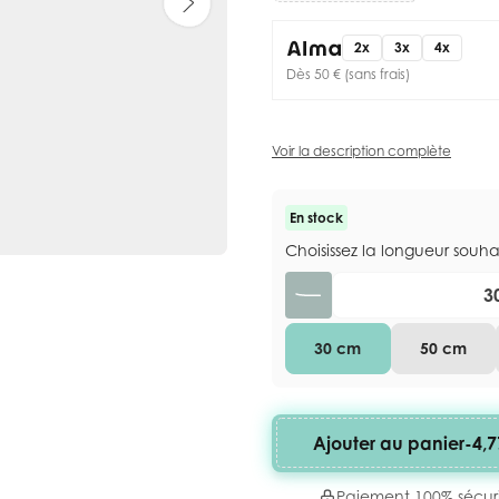
2x
3x
4x
Dès 50 € (sans frais)
Voir la description complète
En stock
Choisissez la longueur souh
Quantité
30 cm
50 cm
Ajouter au panier
-
4,7
Paiement 100% sécur