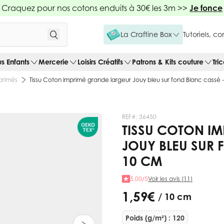
Craquez pour nos cotons enduits à 30€ les 3m >>
Je fonce
La Craftine Box
Tutoriels, c
us Enfants
Mercerie
Loisirs Créatifs
Patrons & Kits couture
Tri
primés
Tissu Coton imprimé grande largeur Jouy bleu sur fond Blanc cassé 
REF#:
36450
TISSU COTON I
JOUY BLEU SUR 
10 CM
5.00/5
Voir les avis (11)
1,59 €
/ 10 cm
Poids (g/m²) : 120