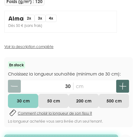
Poids (g/m²) : 120
2x
3x
4x
Dès 50 € (sans frais)
Voir la description complète
En stock
Choisissez la longueur souhaitée (minimum de 30 cm):
Quantité
cm
30 cm
50 cm
200 cm
500 cm
Comment choisir la longueur de son tissu ?
La longueur achetée vous sera livrée d'un seul tenant.