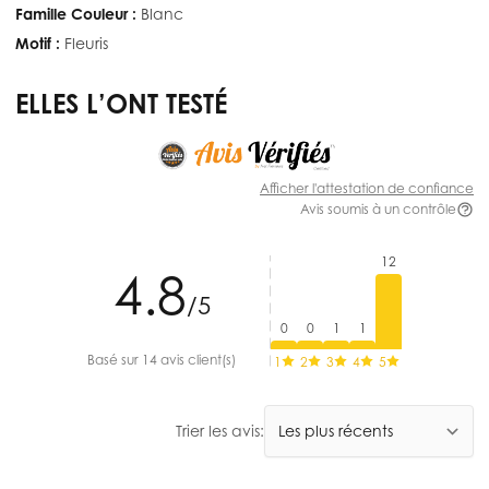
Famille Couleur :
Blanc
Motif :
Fleuris
ELLES L’ONT TESTÉ
Afficher l'attestation de confiance
Avis soumis à un contrôle
12
4.8
/5
0
0
1
1
Basé sur 14 avis client(s)
1
2
3
4
5
Trier les avis: