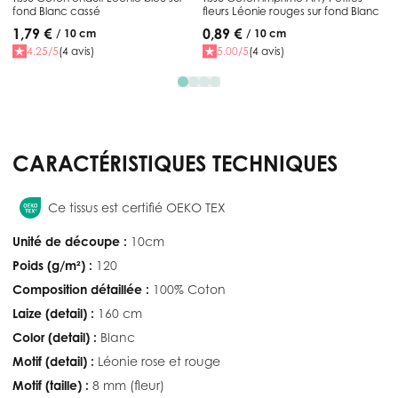
fond Blanc cassé
fleurs Léonie rouges sur fond Blanc
1,79 €
0,89 €
/ 10 cm
/ 10 cm
4.25/5
(4 avis)
5.00/5
(4 avis)
CARACTÉRISTIQUES TECHNIQUES
Ce tissus est certifié OEKO TEX
Unité de découpe :
10cm
Poids (g/m²) :
120
Composition détaillée :
100% Coton
Laize (detail) :
160 cm
Color (detail) :
Blanc
Motif (detail) :
Léonie rose et rouge
Motif (taille) :
8 mm (fleur)