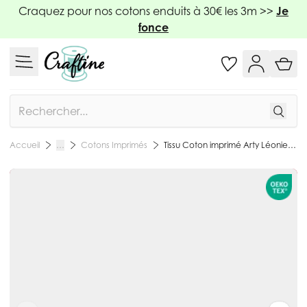
Allez au contenu
Craquez pour nos cotons enduits à 30€ les 3m >>
Je
fonce
Rechercher
Cotons Imprimés
Tissu Coton imprimé Arty Léonie rose et rouge sur fond Blanc - Par 10 cm
Accueil
…