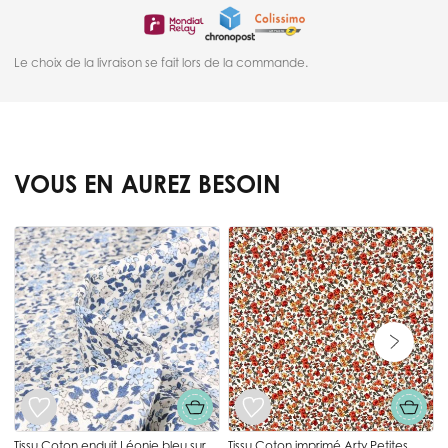
Le choix de la livraison se fait lors de la commande.
VOUS EN AUREZ BESOIN
Press to skip carousel
T
r
Tissu Coton enduit Léonie bleu sur
Tissu Coton imprimé Arty Petites