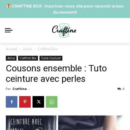
CRAFTINE BOX : inscrivez-vous vite pour recevoir la box
du moment!
Accueil
Actus
Craftine Box
Actus
Craftine Box
Tutos Couture
Cousons ensemble : Tuto
ceinture avec perles
Par
Craftine
-
4