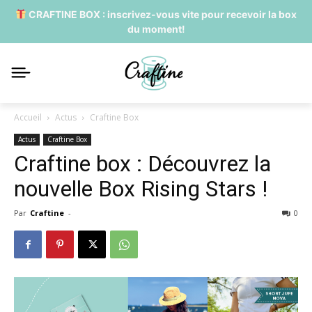
CRAFTINE BOX : inscrivez-vous vite pour recevoir la box
du moment!
Accueil
Actus
Craftine Box
Actus
Craftine Box
Craftine box : Découvrez la
nouvelle Box Rising Stars !
Par
Craftine
-
0