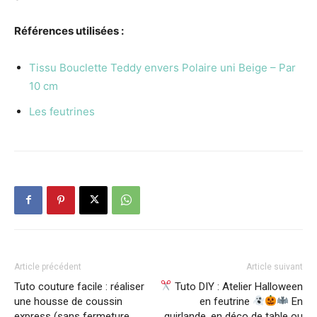
Références utilisées :
Tissu Bouclette Teddy envers Polaire uni Beige – Par
10 cm
Les feutrines
Article précédent
Article suivant
Tuto couture facile : réaliser
Tuto DIY : Atelier Halloween
une housse de coussin
en feutrine
En
express (sans fermeture
guirlande, en déco de table ou