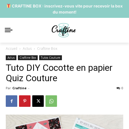
CRAFTINE BOX : inscrivez-vous vite pour recevoir la box
du moment!
Accueil
Actus
Craftine Box
Actus
Craftine Box
Tutos Couture
Tuto DIY Cocotte en papier
Quiz Couture
Par
Craftine
-
0