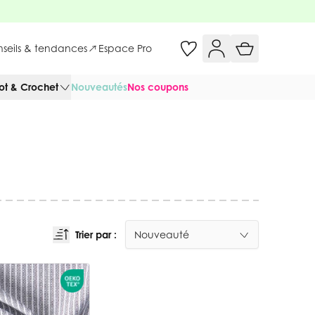
onseils & tendances
Espace Pro
cot & Crochet
Nouveautés
Nos coupons
Trier par :