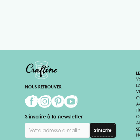
L
V
L
NOUS RETROUVER
V
Of
A
Ti
S'inscrire à la newsletter
O
Af
Adresse email
S
S'inscrire
N