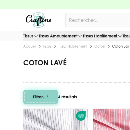
Allez au contenu
Rechercher
Tissus
Tissus Ameublement
Tissus Habillement
Tiss
Tissus
Tissus Habillement
Coton
Coton La
Accueil
COTON LAVÉ
Filtrer
4 résultats