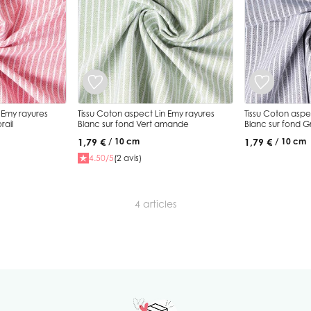
 Emy rayures
Tissu Coton aspect Lin Emy rayures
Tissu Coton aspe
rail
Blanc sur fond Vert amande
Blanc sur fond Gr
1,79 €
1,79 €
/ 10 cm
/ 10 cm
4.50/5
(2 avis)
4
articles