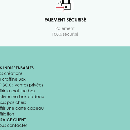
PAIEMENT SÉCURISÉ
Paiement
100% sécurisé
ES INDISPENSABLES
os créations
a craftine Box
P BOX : Ventes privées
frir la craftine box
ctiver ma box cadeau
ssus pas chers
ffrir une carte cadeau
filiation
ERVICE CLIENT
ous contacter