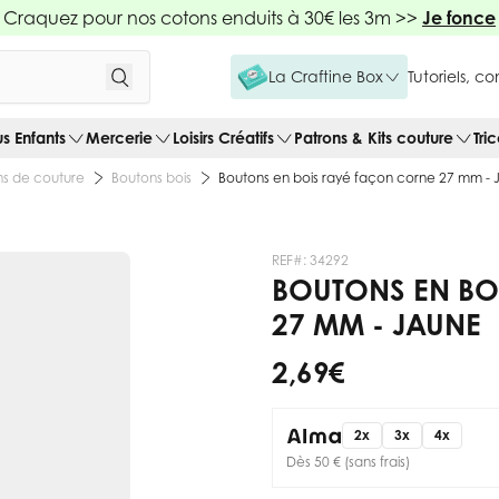
Craquez pour nos cotons enduits à 30€ les 3m >>
Je fonce
La Craftine Box
Tutoriels, c
us Enfants
Mercerie
Loisirs Créatifs
Patrons & Kits couture
Tri
s de couture
Boutons bois
Boutons en bois rayé façon corne 27 mm -
REF#:
34292
BOUTONS EN BO
27 MM - JAUNE
2,69 €
2x
3x
4x
Dès 50 € (sans frais)