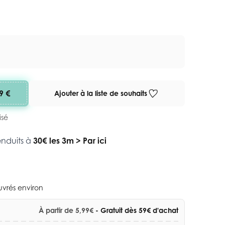
9 €
Ajouter à la liste de souhaits
isé
enduits à
30€ les 3m
>
Par ici
ouvrés environ
À partir de 5,99€
- Gratuit dès 59€ d'achat