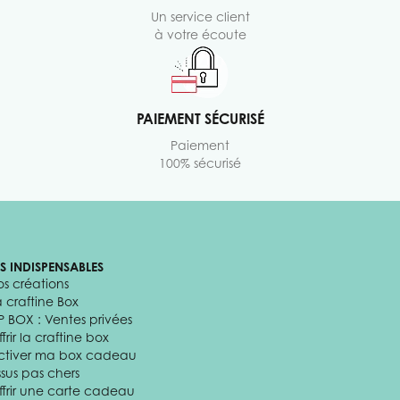
Un service client
à votre écoute
PAIEMENT SÉCURISÉ
Paiement
100% sécurisé
ES INDISPENSABLES
os créations
a craftine Box
P BOX : Ventes privées
frir la craftine box
ctiver ma box cadeau
ssus pas chers
ffrir une carte cadeau