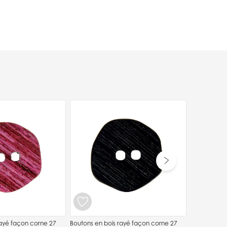
Boutons en 
mm - Vert
2,69 €
rayé façon corne 27
Boutons en bois rayé façon corne 27