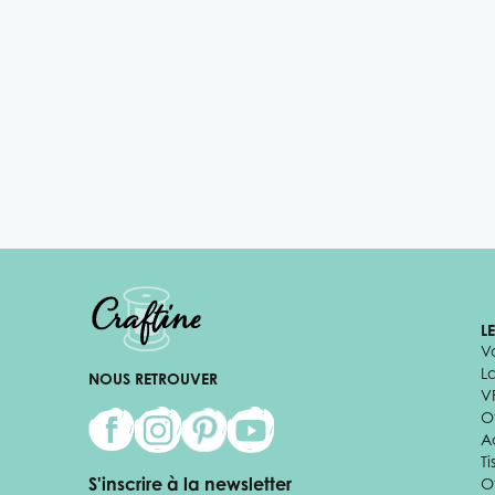
L
V
L
NOUS RETROUVER
V
Of
A
Ti
S'inscrire à la newsletter
O