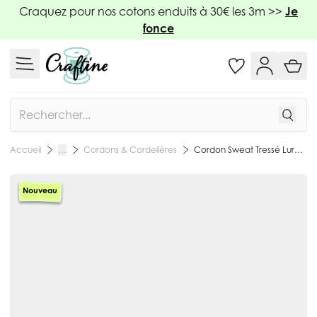
Allez au contenu
Craquez pour nos cotons enduits à 30€ les 3m >>
Je
fonce
Rechercher
Cordons & Cordelières
Cordon Sweat Tressé Lurex 5 mm Ecru - Au mètre
Accueil
…
Nouveau