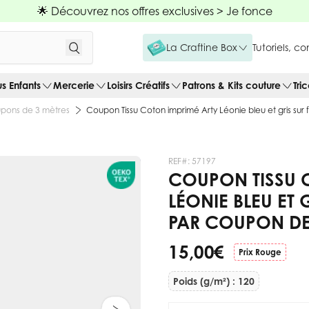
🌟 Découvrez nos offres exclusives >
Je fonce
La Craftine Box
Tutoriels, c
us Enfants
Mercerie
Loisirs Créatifs
Patrons & Kits couture
Tri
pons de 3 mètres
Coupon Tissu Coton imprimé Arty Léonie bleu et gris sur
REF#:
57197
COUPON TISSU 
LÉONIE BLEU ET 
PAR COUPON DE
15,00 €
Prix Rouge
Poids (g/m²) : 120