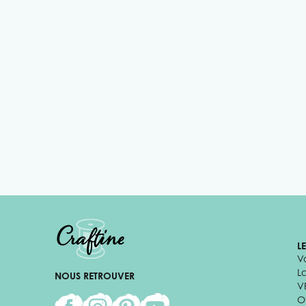
L
V
L
NOUS RETROUVER
V
Of