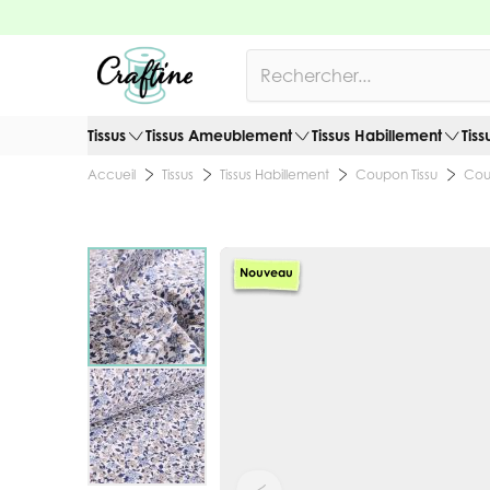
Allez au contenu
Rechercher
Tissus
Tissus Ameublement
Tissus Habillement
Tiss
Tissus
Tissus Habillement
Coupon Tissu
Cou
Accueil
Nouveau