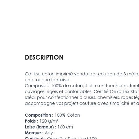
DESCRIPTION
Ce tissu coton imprimé vendu par coupon de 3 mètres 
une touche fantaisie.
Composé à 100% de coton, il offre un toucher naturel,
ouvrages légers et confortables. Certifié Oeko-Tex St
Idéal pour confectionner blouses, chemisiers, robes lé
accompagne vos projets couture avec simplicité et 
Composition :
100% Coton
Poids :
120 g/m²
Laize (largeur) :
160 cm
Marque :
Arty
Certificat :
Oeko-Tex Standard 100