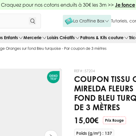
Craquez pour nos cotons enduits à 30€ les 3m >>
Je fonce
La Craftine Box
Tutoriels, c
us Enfants
Mercerie
Loisirs Créatifs
Patrons & Kits couture
Tri
age Oranges sur fond Bleu turquoise - Par coupon de 3 mètres
REF#:
57204
COUPON TISSU 
MIRELDA FLEURS
FOND BLEU TUR
DE 3 MÈTRES
15,00 €
Prix Rouge
Poids (g/m²) : 137