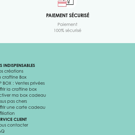
PAIEMENT SÉCURISÉ
Paiement
100% sécurisé
ES INDISPENSABLES
os créations
a craftine Box
P BOX : Ventes privées
frir la craftine box
ctiver ma box cadeau
ssus pas chers
ffrir une carte cadeau
filiation
ERVICE CLIENT
ous contacter
AQ