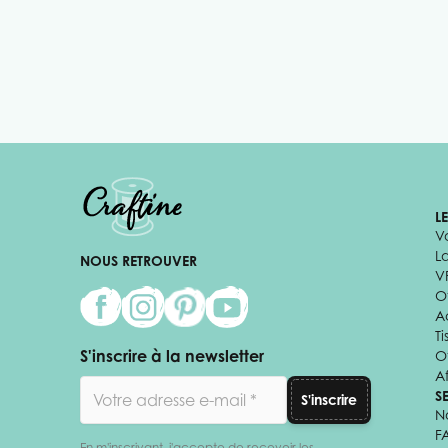
L
V
L
NOUS RETROUVER
V
Of
A
Ti
S'inscrire à la newsletter
O
Af
Adresse email
S
S'inscrire
N
F
En m'inscrivant, j'accepte de recevoir les