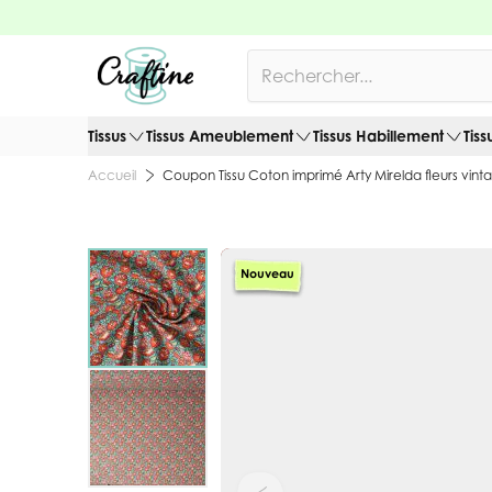
Allez au contenu
Rechercher
Tissus
Tissus Ameublement
Tissus Habillement
Tiss
Coupon Tissu Coton imprimé Arty Mirelda fleurs vint
Accueil
Nouveau