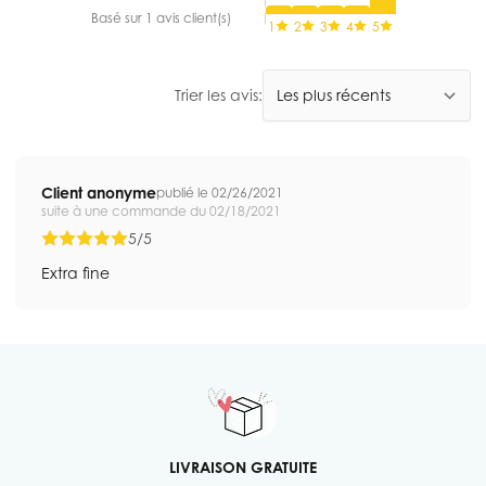
Basé sur 1 avis client(s)
1
2
3
4
5
Trier les avis:
Client anonyme
publié le 02/26/2021
suite à une commande du 02/18/2021
5/5
Extra fine
LIVRAISON GRATUITE