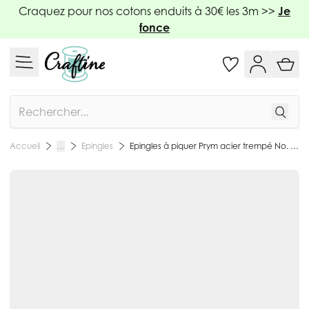
Allez au contenu
Craquez pour nos cotons enduits à 30€ les 3m >>
Je
fonce
Rechercher
Epingles
Epingles à piquer Prym acier trempé No. 6 Extra Fines avec pelote
Accueil
…