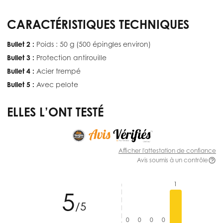
CARACTÉRISTIQUES TECHNIQUES
Bullet 2 :
Poids : 50 g (500 épingles environ)
Bullet 3 :
Protection antirouille
Bullet 4 :
Acier trempé
Bullet 5 :
Avec pelote
ELLES L’ONT TESTÉ
Afficher l'attestation de confiance
Avis soumis à un contrôle
1
5
/5
0
0
0
0