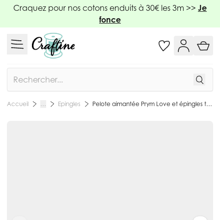
Allez au contenu
Craquez pour nos cotons enduits à 30€ les 3m >>
Je
fonce
Rechercher
Epingles
Pelote aimantée Prym Love et épingles tête verre
Accueil
…