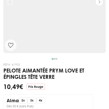
REF#:
41905
PELOTE AIMANTÉE PRYM LOVE ET
ÉPINGLES TÊTE VERRE
10,49 €
Prix Rouge
2x
3x
4x
Dès 50 € (sans frais)