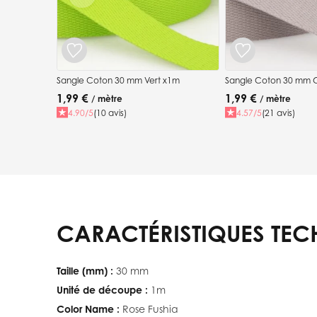
Sangle Coton 30 mm Vert x1m
Sangle Coton 30 mm G
1,99 €
1,99 €
/ mètre
/ mètre
4.90/5
(10 avis)
4.57/5
(21 avis)
CARACTÉRISTIQUES TEC
Taille (mm) :
30 mm
Unité de découpe :
1m
Color Name :
Rose Fushia