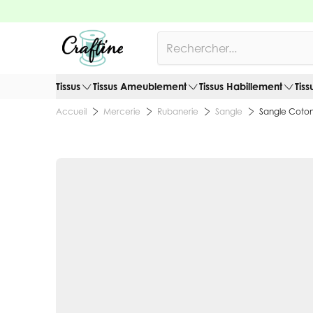
Allez au contenu
Rechercher
Tissus
Tissus Ameublement
Tissus Habillement
Tiss
Mercerie
Rubanerie
Sangle
Sangle Coton
Accueil