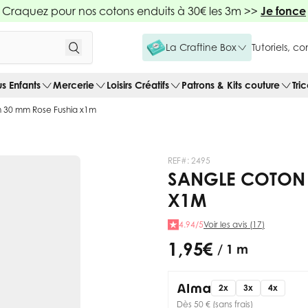
Craquez pour nos cotons enduits à 30€ les 3m >>
Je fonce
La Craftine Box
Tutoriels, c
us Enfants
Mercerie
Loisirs Créatifs
Patrons & Kits couture
Tri
 30 mm Rose Fushia x1m
REF#:
2495
SANGLE COTON 
X1M
4.94/5
Voir les avis (17)
1,95 €
/ 1 m
2x
3x
4x
Dès 50 € (sans frais)