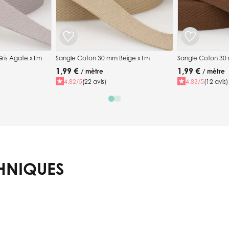
ris Agate x1m
Sangle Coton 30 mm Beige x1m
Sangle Coton 30
1,99 €
1,99 €
/ mètre
/ mètre
4.82/5
(22 avis)
4.83/5
(12 avis)
HNIQUES