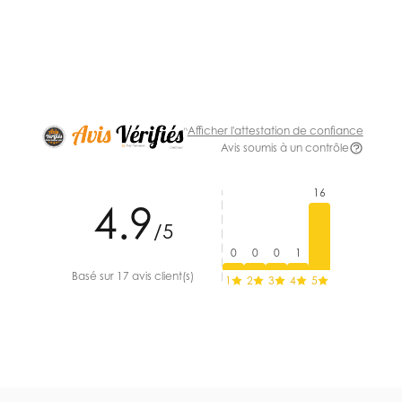
Afficher l'attestation de confiance
Avis soumis à un contrôle
16
4.9
/5
0
0
0
1
Basé sur 17 avis client(s)
1
2
3
4
5