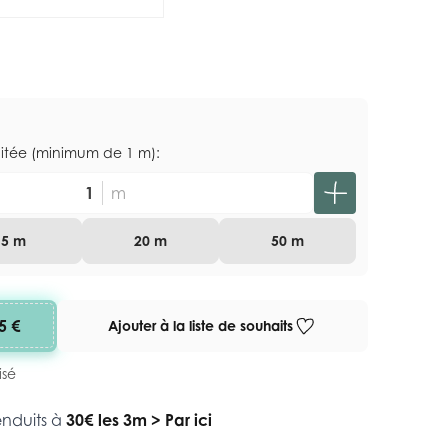
aitée (minimum de 1 m):
m
5 m
20 m
50 m
5 €
Ajouter à la liste de souhaits
isé
enduits à
30€ les 3m
>
Par ici