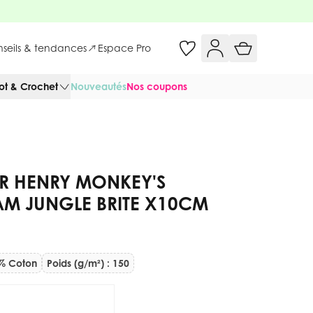
onseils & tendances
Espace Pro
cot & Crochet
Nouveautés
Nos coupons
ER HENRY MONKEY'S
AM JUNGLE BRITE X10CM
% Coton
Poids (g/m²) : 150