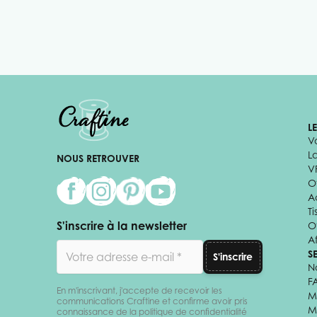
L
V
L
NOUS RETROUVER
V
Of
A
Ti
S'inscrire à la newsletter
O
Af
Adresse email
S
S'inscrire
N
F
En m'inscrivant, j'accepte de recevoir les
M
communications Craftine et confirme avoir pris
M
connaissance de la politique de confidentialité