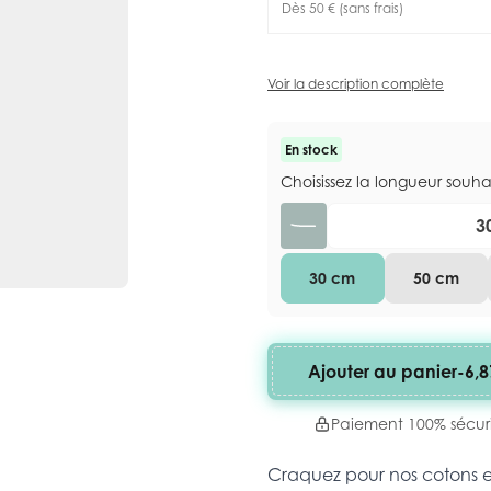
Dès 50 € (sans frais)
Voir la description complète
En stock
Choisissez la longueur souh
Quantité
30 cm
50 cm
Ajouter au panier
-
6,8
Paiement 100% sécur
Craquez pour nos cotons 