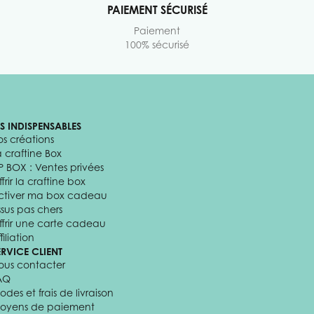
PAIEMENT SÉCURISÉ
Paiement
100% sécurisé
ES INDISPENSABLES
os créations
a craftine Box
P BOX : Ventes privées
frir la craftine box
ctiver ma box cadeau
ssus pas chers
ffrir une carte cadeau
filiation
ERVICE CLIENT
ous contacter
AQ
odes et frais de livraison
oyens de paiement