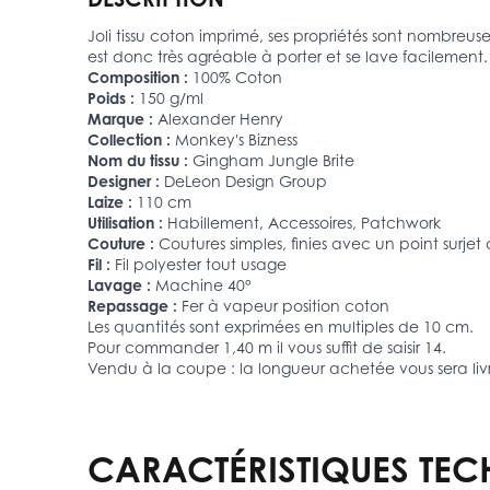
Joli tissu coton imprimé, ses propriétés sont nombreuses.
est donc très agréable à porter et se lave facilement.
Composition :
100% Coton
Poids :
150 g/ml
Marque :
Alexander Henry
Collection :
Monkey's Bizness
Nom du tissu :
Gingham Jungle Brite
Designer :
DeLeon Design Group
Laize :
110 cm
Utilisation :
Habillement, Accessoires, Patchwork
Couture :
Coutures simples, finies avec un point surjet
Fil :
Fil polyester tout usage
Lavage :
Machine 40°
Repassage :
Fer à vapeur position coton
Les quantités sont exprimées en multiples de 10 cm.
Pour commander 1,40 m il vous suffit de saisir 14.
Vendu à la coupe : la longueur achetée vous sera liv
CARACTÉRISTIQUES TEC