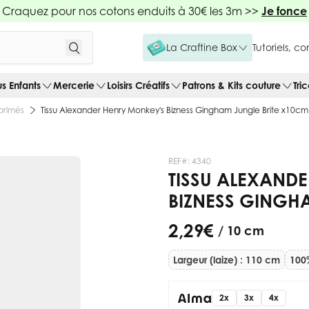
Craquez pour nos cotons enduits à 30€ les 3m >>
Je fonce
La Craftine Box
Tutoriels, c
us Enfants
Mercerie
Loisirs Créatifs
Patrons & Kits couture
Tri
primés
Tissu Alexander Henry Monkey's Bizness Gingham Jungle Brite x10cm
REF#:
4340
TISSU ALEXAND
BIZNESS GINGH
2,29 €
/ 10 cm
Largeur (laize) : 110 cm
100
2x
3x
4x