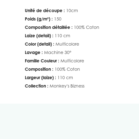
Unité de découpe :
10cm
Poids (g/m²) :
150
Composition détaillée :
100% Coton
Laize (detail) :
110 cm
Color (detail) :
Multicolore
Lavage :
Machine 30°
Famille Couleur :
Multicolore
Composition :
100% Coton
Largeur (laize) :
110 cm
Collection :
Monkey's Bizness