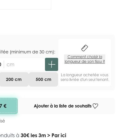
aitée (minimum de 30 cm):
Comment choisir la
longueur de son tissu ?
cm
La longueur achetée vous
200 cm
500 cm
sera livrée d'un seul tenant.
7 €
Ajouter à la liste de souhaits
isé
enduits à
30€ les 3m
>
Par ici