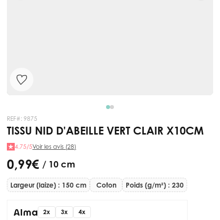
REF#:
9875
TISSU NID D'ABEILLE VERT CLAIR X10CM
4.75/5
Voir les avis (28)
0,99 €
/ 10 cm
Largeur (laize) : 150 cm
Coton
Poids (g/m²) : 230
2x
3x
4x