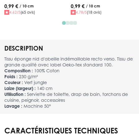
0,99 €
0,99 €
/ 10 cm
/ 10 cm
4.62/5
(65 avis)
4.78/5
(18 avis)
DESCRIPTION
Tissu éponge nid d'abeille indémaillable recto verso. Tissu de
grande qualité avec label Oeko-tex standard 100.
Composition :
100% Coton
Poids :
230 g/m²
Couleur :
Vert jungle
Laize (largeur) :
140 cm
Utilisation :
Serviette de toilette, drap de bain, torchons de
cuisine, peignoir, accessoires
Lavage :
Machine 50°
CARACTÉRISTIQUES TECHNIQUES