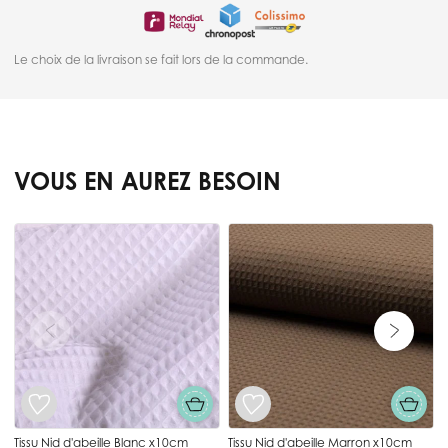
Le choix de la livraison se fait lors de la commande.
VOUS EN AUREZ BESOIN
Press to skip carousel
T
Tissu Nid d'abeille Blanc x10cm
Tissu Nid d'abeille Marron x10cm