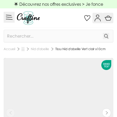
Allez au contenu
🌟 Découvrez nos offres exclusives >
Je fonce
Rechercher
Nid d'abeille
Tissu Nid d'abeille Vert clair x10cm
Accueil
…